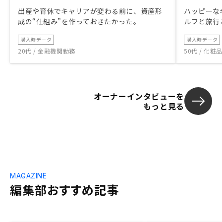
出産や育休でキャリアが変わる前に、資産形
ハッピーな
成の“仕組み”を作っておきたかった。
ルフと旅行
購入時データ
購入時データ
20代 / 金融機関勤務
50代 / 化
オーナーインタビューを
もっと見る
MAGAZINE
編集部おすすめ記事