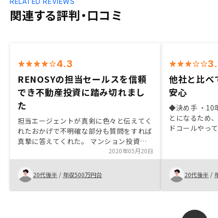
RELATED REVIEWS
関連する評判・口コミ
4.3
3
RENOSYの担当セールスを信頼
他社と比べ
でき不動産投資に踏み切れまし
安心
た
◆決め手 ・1
とになるため
担当エージェントが真剣に色々と伝えてく
ドコールやって
れたおかげで不明確な部分も質問をすれば
いる会社の方
真摯に答えてくれた。 マンション投資自
心だと思えた。 ◆改善点 細かな手続き
体はかなりの長期目線なので長い間関わっ
2020年05月20日
多いので、全
てくると思えば信頼できるセールスマンを
ローがあるの
探すことに尽きる。 また、他の不動産屋
20代後半
/
年収500万円台
20代後半
/
教えていただけ
で仕入れた場合は何かと自分で動かないと
に閉じた話で
いけない事も多少あるがほったらかし投資
手間が凄まじい
感が強く持てるのはリノシーかなと思いま
のとしてオン
した。本業のサラリーマンをやりつつなの