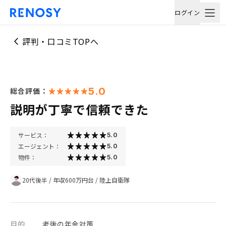
ログイン
評判・口コミTOPへ
5.0
総合評価：
説明が丁寧で信頼できた
サービス：
5.0
エージェント：
5.0
物件：
5.0
20代後半
/
年収600万円台
/
陸上自衛隊
目的
老後の年金対策