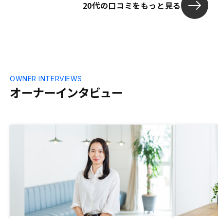
20代の口コミをもっと見る
で、よくある成功者の一棟物件を高利回り
でという事をやるパワーを使えないと思っ
たので一番無難なリノシーにしようと思い
ました。黒字収益物件をもっと全面的に出
して頂いた方が納得いく方も多いと思われ
る。 マスタープランはとても素晴らしい
のですがマスタープランを組み込んで関東
都心部の物件にするとどうしても月々が赤
OWNER INTERVIEWS
字になり保険を持つという感覚で購入しな
オーナーインタビュー
いといけない。 投資であるからには多少
なりとも利益感がないと踏み込みづらい所
はある。 私はマスタープランにせずで
す。