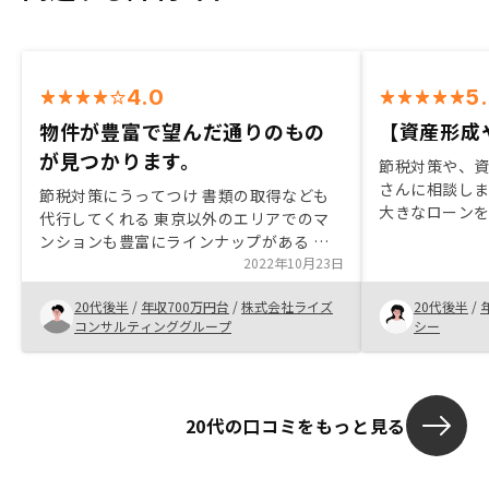
4.0
5
物件が豊富で望んだ通りのもの
【資産形成
が見つかります。
節税対策や、
さんに相談し
節税対策にうってつけ 書類の取得なども
大きなローン
代行してくれる 東京以外のエリアでのマ
が、赤裸々に
ンションも豊富にラインナップがある 想
で、納得した
定以上の利回りの物件が豊富にある キャ
2022年10月23日
たです。また
ンペーンが充実している こちら側が望む
いです。
20代後半
/
年収700万円台
/
株式会社ライズ
20代後半
/
通りの日程で打ち合わせを調整してくれる
コンサルティンググループ
シー
物件のメリットやデメリットを細かく説明
してくれる
20代の口コミをもっと見る