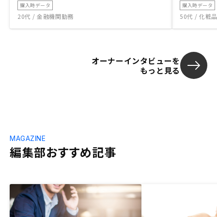
購入時データ
購入時データ
20代 / 金融機関勤務
50代 / 化
オーナーインタビューを
もっと見る
MAGAZINE
編集部おすすめ記事