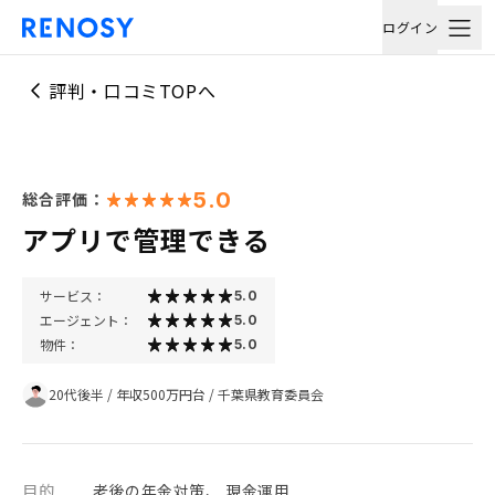
ログイン
評判・口コミTOPへ
5.0
総合評価：
アプリで管理できる
サービス：
5.0
エージェント：
5.0
物件：
5.0
20代後半
/
年収500万円台
/
千葉県教育委員会
目的
老後の年金対策、 現金運用