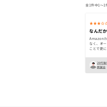
全1件中1〜
なんだ
Amazo
なく、オー
ことで更に
きる点とそ
程度で抑え
20代後
投資のリス
医誠会
点、 これ
ビジネスモ