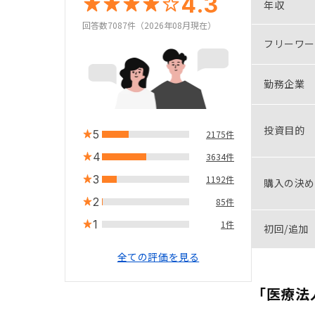
4.3
年収
回答数7087件（2026年08月現在）
フリーワー
勤務企業
投資目的
5
2175件
4
3634件
3
1192件
購入の決め
2
85件
1
1件
初回/追加
全ての評価を見る
「医療法