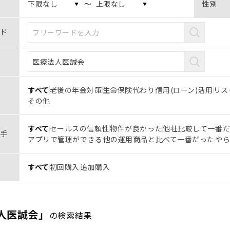
〜
性別
ド
すべて
老後の年金対策
生命保険代わり
信用(ローン)活用
リス
その他
すべて
セールスの信頼性
物件が良かった
他社比較して一番
手
アプリで管理ができる
他の運用商品と比べて一番だった
や
すべて
初回購入
追加購入
人医誠会」
の検索結果