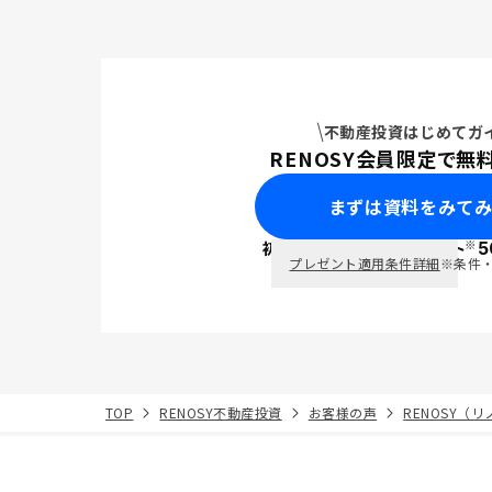
不動産投資はじめてガ
RENOSY会員限定で無
まずは資料をみて
※
初回面談で
ポイント
5
PayPay
プレゼント適用条件詳細
※条件
TOP
RENOSY不動産投資
お客様の声
RENOSY（