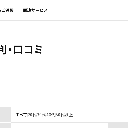
るご質問
関連サービス
判・口コミ
すべて
20代
30代
40代
50代以上