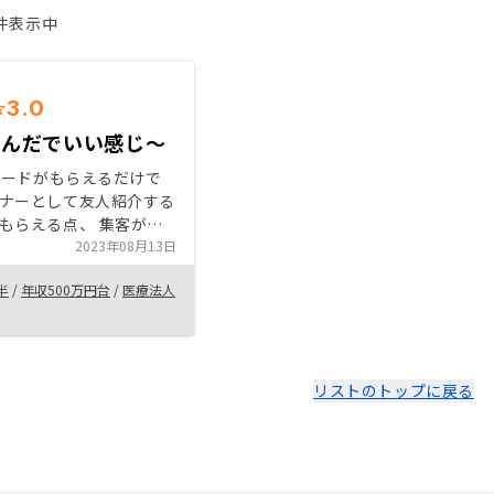
1件表示中
3.0
かんだでいい感じ〜
nカードがもらえるだけで
ナーとして友人紹介する
もらえる点、 集客がで
こに割く人件費が10万
2023年08月13日
られている点、 不動産
半
/
年収500万円台
/
医療法人
クを最小限にしている
らに関してしっかりした
デルが垣間見えた点、
リストのトップに戻る