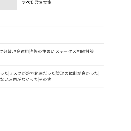
すべて
男性
女性
ク分散
現金運用
老後の住まい
ステータス
相続対策
だった
リスクが許容範囲だった
管理の体制が良かった
らない理由がなかった
その他