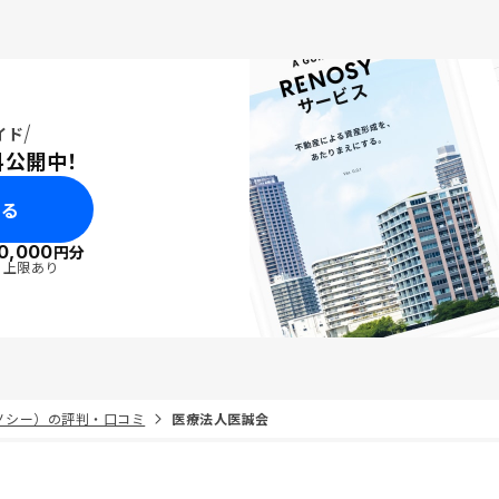
イド
料公開中！
みる
0,000
円分
・上限あり
リノシー）の評判・口コミ
医療法人医誠会