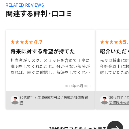
RELATED REVIEWS
関連する評判・口コミ
4.7
5
将来に対する希望が持てた
紹介いただ
担当者がリスク、メリットを含めて丁寧に
元々は将来に
説明をしてくれたこと。分からない部分が
金貯金以上に
あれば、直ぐに確認し、解決をしてくれた
討していたた
事。職業柄不動産投資への知識、前より投
ました。他の
資を検討していたタイミングも良かったこ
ことが決め手
2023年05月20日
と。ウェブでの面談では少し説明時間長い
ことで、自身
事もあったが、理解を深める意味では必要
くなる事象が
30代前半
/
年収600万円台
/
株式会社佐賀銀
30代前半
/
と感じた。
としても有用
行
災保険株式
た。
30代の口コミをもっと見る