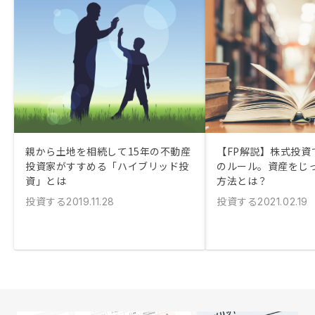
親から土地を相続して15年の不動産
【FP解説】株式投資
投資家がすすめる「ハイブリッド投
のルール。資産をじ
資」とは
方法とは？
投資する
投資する
2019.11.28
2021.02.19