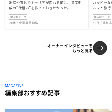
出産や育休でキャリアが変わる前に、資産形
ハッピーな
成の“仕組み”を作っておきたかった。
ルフと旅行
購入時データ
購入時データ
20代 / 金融機関勤務
50代 / 化
オーナーインタビューを
もっと見る
MAGAZINE
編集部おすすめ記事