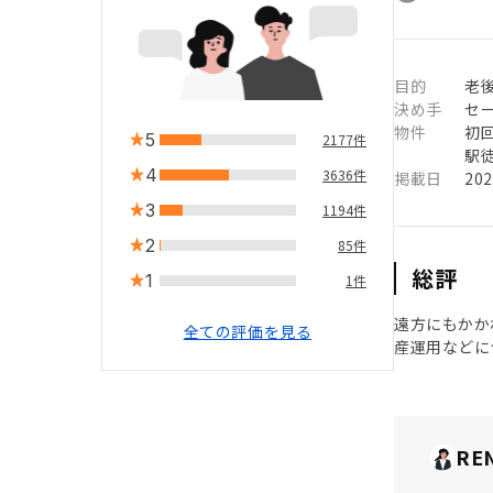
目的
老
決め手
セ
物件
初
5
2177件
駅徒
4
3636件
掲載日
20
3
1194件
2
85件
総評
1
1件
遠方にもかか
全ての評価を見る
産運用などに
RE