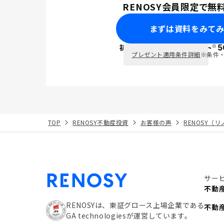
RENOSY会員限定で無
まずは資料をみて
※
初回面談で
ポイント
5
PayPay
プレゼント適用条件詳細
※条件
TOP
RENOSY不動産投資
お客様の声
RENOSY（
サー
不動
RENOSYは、東証グロース上場企業である
不動
GA technologiesが運営しています。