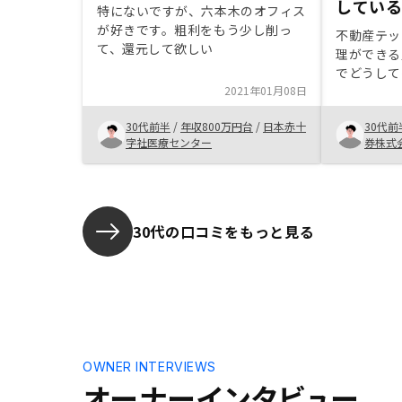
してい
特にないですが、六本木のオフィス
が好きです。粗利をもう少し削っ
不動産テッ
て、還元して欲しい
理ができる
でどうして
2021年01月08日
代理取得し
ービスも行
30代前半
/
年収800万円台
/
日本赤十
30代前
改めて良さ
字社医療センター
券株式
30代の口コミをもっと見る
OWNER INTERVIEWS
オーナーインタビュー