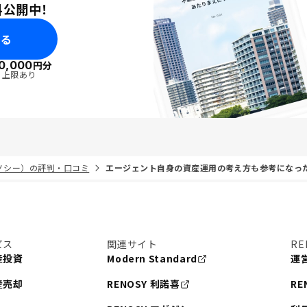
料公開中！
みる
0,000
円分
・上限あり
リノシー）の評判・口コミ
エージェント自身の資産運用の考え方も参考になっ
ビス
関連サイト
RE
産投資
Modern Standard
運
産売却
RENOSY 利諾喜
RE