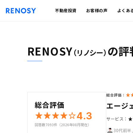
不動産投資
お客様の声
よくあ
RENOSY
の評
（リノシー）
総合評価：
総合評価
エージ
4.3
サービス：
回答数7093件（2026年08月現在）
30代前半