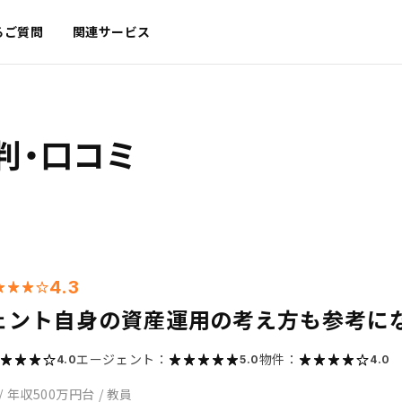
るご質問
関連サービス
判・口コミ
4.3
ェント自身の資産運用の考え方も参考に
エージェント：
物件：
4.0
5.0
4.0
/
年収500万円台
/
教員