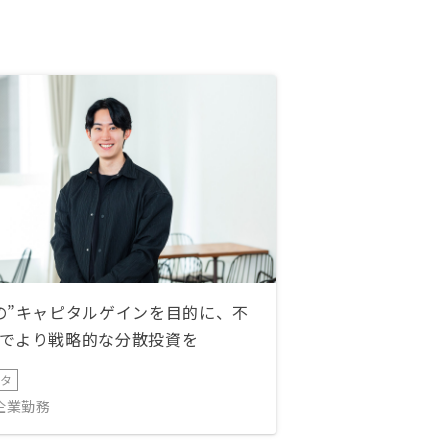
の”キャピタルゲインを目的に、不
でより戦略的な分散投資を
ータ
IT企業勤務