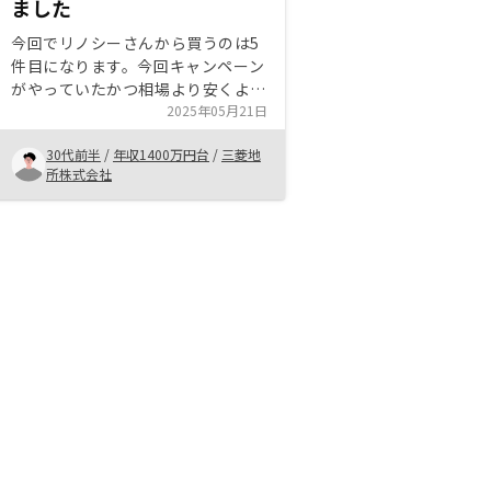
ました
今回でリノシーさんから買うのは5
件目になります。今回キャンペーン
がやっていたかつ相場より安くよい
物件を買うことができて大変満足し
2025年05月21日
ています。やはりアプリから売出中
30代前半
/
年収1400万円台
/
三菱地
の物件が見れて自分の買いたいタイ
所株式会社
ミングで買えるシステムはとてもい
いと思います。