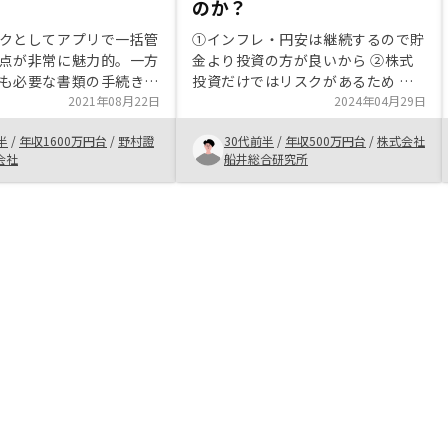
る
のか？
クとしてアプリで一括管
①インフレ・円安は継続するので貯
点が非常に魅力的。一方
金より投資の方が良いから ②株式
も必要な書類の手続きは
投資だけではリスクがあるため ③
てくれる等アナログなサ
2021年08月22日
リスク分散且つ長期投資且つ他人資
2024年04月29日
き届いている。購入して
本を活用出来る不動産投資も行うこ
半
/
年収1600万円台
/
野村證
30代前半
/
年収500万円台
/
株式会社
を実感している。
とで、老後の収入源を盤石な形で確
会社
船井総合研究所
保したかったから ④無料で使える
図書館を利用してます？自分なりに
勉強し、戦略を描いた上で投資する
のは面白いですよ管理プランを
500〜1000円値下げしてほしい。
競合価格と同水準になるため、リノ
シーを選ばない理由が無くなる