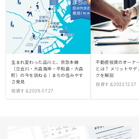
生まれ変わった品川と、京急本線
不動産投資のオーナ
（立会川・大森海岸・平和島・大森
とは？ メリットやデ
町）の今を訪ねる｜まちの住みやす
クを解説
さ発見
投資する
2022.12.27
投資する
2026.07.27