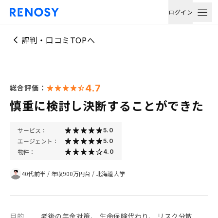
ログイン
評判・口コミTOPへ
4.7
総合評価：
慎重に検討し決断することができた
サービス：
5.0
エージェント：
5.0
物件：
4.0
40代前半
/
年収900万円台
/
北海道大学
目的
老後の年金対策、 生命保険代わり、 リスク分散