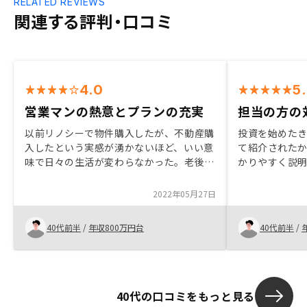
RELATED REVIEWS
関連する評判・口コミ
4.0
5
営業マンの熱意とプランの充実
担当の方の
以前リノシーで物件購入したが、不動産購
投資を始めたき
入したという実感が湧かないほど、いい意
て紹介されたか
味で日々の生活が変わらなかった。老後の
かりやすく説明
ことを考えると更なる投資をしようと思い
抱く事もなく 
2軒目を検討していた中で、いい物件を紹
は一軒目同様
2022年05月27日
介と出会えた為購入を決意表面利回りと実
して頂きとて
質利回りを掲載してリアル度を上げる事
40代前半
/
年収800万円台
40代前半
/
40代の口コミをもっと見る