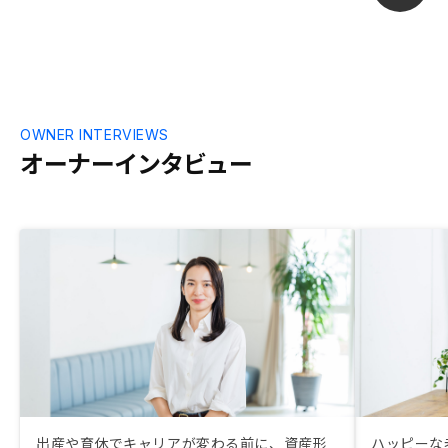
OWNER INTERVIEWS
オーナーインタビュー
出産や育休でキャリアが変わる前に、資産形
ハッピーな