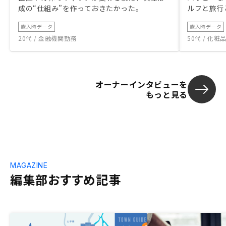
成の“仕組み”を作っておきたかった。
ルフと旅行
購入時データ
購入時データ
20代 / 金融機関勤務
50代 / 化
オーナーインタビューを
もっと見る
MAGAZINE
編集部おすすめ記事