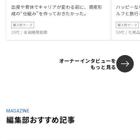
出産や育休でキャリアが変わる前に、資産形
ハッピーな
成の“仕組み”を作っておきたかった。
ルフと旅行
購入時データ
購入時データ
20代 / 金融機関勤務
50代 / 化
オーナーインタビューを
もっと見る
MAGAZINE
編集部おすすめ記事