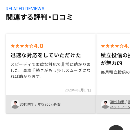
RELATED REVIEWS
関連する評判・口コミ
4.0
4
迅速な対応をしていただけた
積立投信の
が魅力的
スピーディで柔軟な対応で非常に助かりま
した。事務手続きがもう少しスムーズにな
毎月積立投信
れば助かります。
2020年06月17日
30代前半
/
30代前半
/
年収700万円台
ネットワー