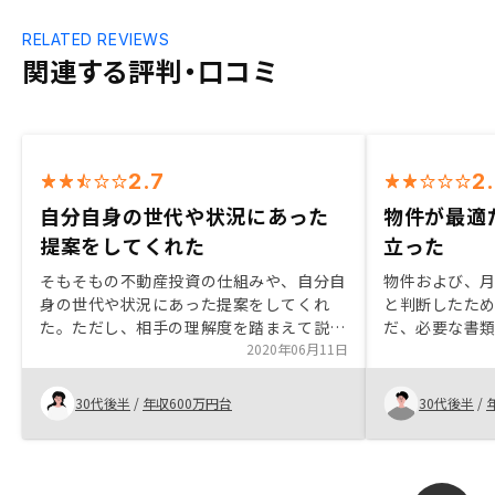
RELATED REVIEWS
関連する評判・口コミ
2.7
2
自分自身の世代や状況にあった
物件が最適
提案をしてくれた
立った
そもそもの不動産投資の仕組みや、自分自
物件および、
身の世代や状況にあった提案をしてくれ
と判断したため
た。ただし、相手の理解度を踏まえて説明
だ、必要な書
をして頂かないと後々の不信感に繋がって
2020年06月11日
れ、かつ、提
くると思う。私自身は、実際に契約したの
済みにも関わ
はこちらから希望して2人目のエージェン
の時間を割き
30代後半
/
年収600万円台
30代後半
/
トさんに改めて話を聞いて納得出来たから
案だけでなく
であり、エージェントさんの能力にもよる
も不備無く、
なと感じた。
強く感じまし
申し込み内容