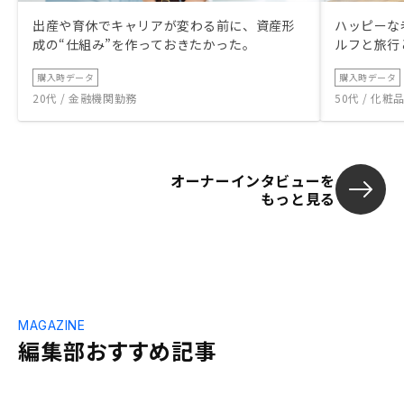
出産や育休でキャリアが変わる前に、資産形
ハッピーな
成の“仕組み”を作っておきたかった。
ルフと旅行
購入時データ
購入時データ
20代 / 金融機関勤務
50代 / 化
オーナーインタビューを
もっと見る
MAGAZINE
編集部おすすめ記事