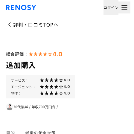
ログイン
評判・口コミTOPへ
4.0
総合評価：
追加購入
サービス：
4.0
エージェント：
4.0
物件：
4.0
30代後半
/
年収700万円台
/
目的
老後の年金対策