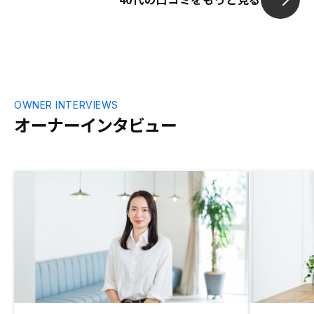
で形成しており、充実していることと、セ
ールスの安田さんの対応に好感が持てたこ
とです。RENOSYさんを知って不動産投資
のイメージがいい意味で変わりました。
業界的にまだ手続きが煩雑な点が多いと思
うので、これからも是非業界の変革者とし
てよくしていただければと思います。
OWNER INTERVIEWS
オーナーインタビュー