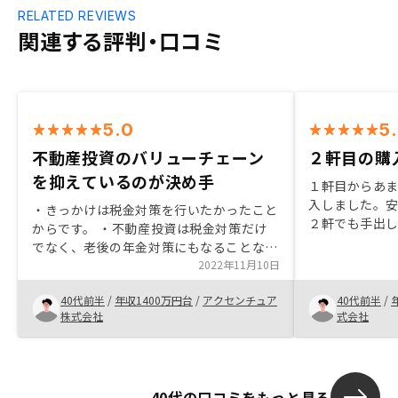
RELATED REVIEWS
関連する評判・口コミ
5.0
5
不動産投資のバリューチェーン
２軒目の購
を抑えているのが決め手
１軒目からあ
入しました。
・きっかけは税金対策を行いたかったこと
２軒でも手出
からです。 ・不動産投資は税金対策だけ
的にどちらか
でなく、老後の年金対策にもなることな
を完済させる
ど、資産運用の選択肢として魅力的なもの
2022年11月10日
う提案がしっ
であると理解ができたことで購入を決意し
入しました。
40代前半
/
年収1400万円台
/
アクセンチュア
40代前半
/
ました。 ・不安な点は中長期的にローン
の将来展望や
株式会社
式会社
を組むことになるので、その点が不安要素
の土地の将来
ではあります。 ・RENOSYに決めたのは、
入できるので
物件の探索から購入後のリフォームなどア
フターフォローまでの、不動産を所有する
40代の口コミをもっと見る
上でのバリューチェーンを企業グループ内