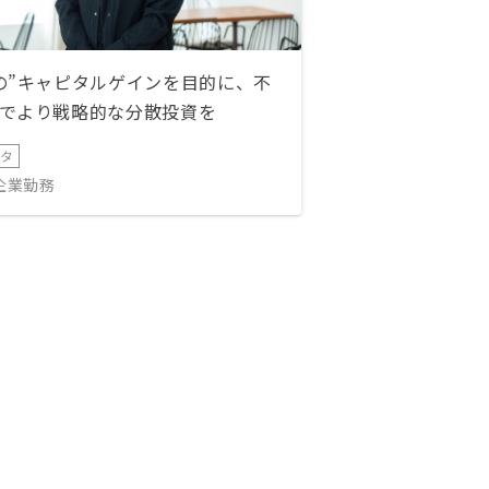
の”キャピタルゲインを目的に、不
でより戦略的な分散投資を
ータ
IT企業勤務