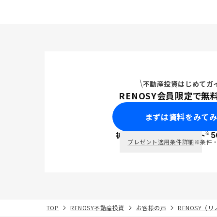
不動産投資はじめてガ
RENOSY会員限定で無
まずは資料をみて
※
初回面談で
ポイント
5
PayPay
プレゼント適用条件詳細
※条件
TOP
RENOSY不動産投資
お客様の声
RENOSY（