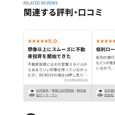
RELATED REVIEWS
関連する評判・口コミ
5.0
想像以上にスムーズに不動
低利ロ
産投資を開始できた
低利の銀行
も1つの理
不動産投資にはその営業スタイルか
いるので、
らあまりいい印象を持っていなかっ
いと買えな
たが、RENOSYの場合は押し売り感
物件を見て
もなく、コミュニケーションの方法
2024年04月06日
ころはあり
もこちらの意向を汲んで対応いただ
信頼の部分
50代前半
/
年収1100万円台
/
株式会
50代前
けました。不動産購入はこれまでも
社ピーク・ワン
式会社
なんどか経験がありますが、
RENOSYは想像以上にスムーズに話
が進み、面倒なやりとりはほとんど
ありませんでした。商談の過程でい