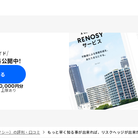
イド
料公開中！
みる
0,000
円分
・上限あり
リノシー）の評判・口コミ
もっと早く知る事が出来れば、リスクヘッジが出来