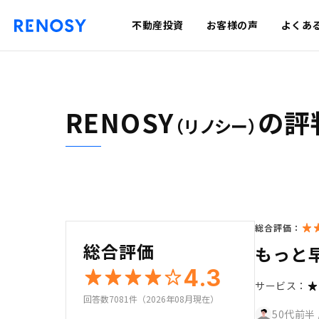
不動産投資
お客様の声
よくあ
RENOSY
の評
（リノシー）
総合評価：
総合評価
もっと
4.3
サービス：
回答数7081件（2026年08月現在）
50代前半