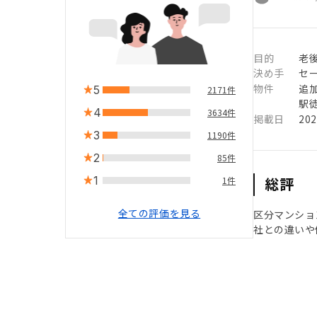
目的
老
決め手
セ
物件
追
5
2171件
駅徒
4
3634件
掲載日
20
3
1190件
2
85件
1
総評
1件
全ての評価を見る
区分マンショ
社との違いや