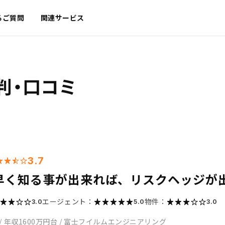
るご質問
関連サービス
判・口コミ
3.7
早く知る事が出来れば、リスクヘッジが
エージェント：
物件：
3.0
5.0
3.0
/
年収1600万円台
/
富士フイルムエンジニアリング