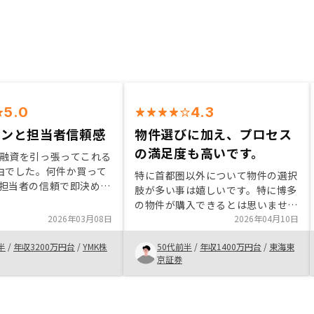
5.0
4.3
ーンと担当者信頼感
物件選びに加え、プロセス
の満足度も高いです。
融資を引っ張ってこれる
由でした。何件か買って
特に首都圏以外について物件の選択
担当者の信頼で即決めな
肢が多い事は嬉しいです。特に博多
い状況でもあり、そこは
の物件が購入できるとは思いません
いる余裕はないというと
2026年03月08日
でした。担当者も知識豊富で比較検
2026年04月10日
ました。そこは担当者の
討しやすく説明してくれます。手続
かと思います。
半
/
年収3200万円台
/
YMK株
50代前半
/
年収1400万円台
/
東海東
きも円滑で不満はありません。他社
京証券
と比較しましたが御社に決めていま
す。