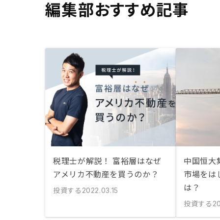
編集部おすすめ記事
税理士が解説！ 富裕層はなぜ
中国恒大
アメリカ不動産を買うのか？
市場をは
は？
投資する
2022.03.15
投資する
2