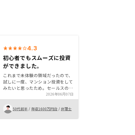
4.3
初心者でもスムーズに投資
ができました。
これまで未体験の領域だったので、
試しに一度、マンション投資をして
みたいと思ったため。セールスの方
が非常にやり手の方と感じ、この人
2026年06月07日
ならトータルでみて、任せて大丈夫
そうと思いました。担当者との連絡
50代前半
/
年収1600万円台
/
弁理士
もLINEでタイムリーに行えまし
た。