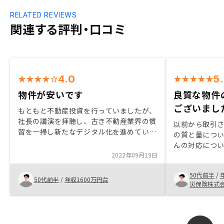
RELATED REVIEWS
関連する評判・口コミ
4.0
5
物件が安いです
良質な物件
ございまし
もともと不動産投資を行っていましたが、
社長の講演を拝聴し、古き不動産業界の慣
以前から取引
習を一掃し新たなデジタル化を進めている
の質と量につ
とのお話しに感銘を受けました。早速問い
んの対応につ
合わせをしたところ経験豊富な管理者さん
2022年09月19日
ったこと、更
と若手ですが頑張っている担当者さんに対
税等を検討し
応頂き即購入しました。他社に比べて物件
50代前半
/
め、今回の契約
50代前半
/
年収1600万円台
価格も低いと感じました。もっとデジタル
災保険株式
優良な物件を
化されているかと思いましたが、やはり銀
す。特にあり
行、保険、登記など紙だらけでしたので頑
張って欲しいです。紹介のギフトがまだ届