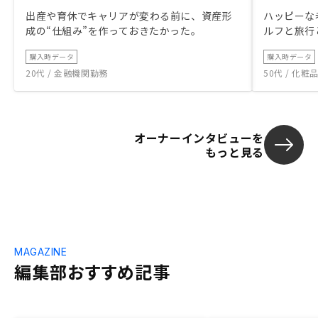
出産や育休でキャリアが変わる前に、資産形
ハッピーな
成の“仕組み”を作っておきたかった。
ルフと旅行
購入時データ
購入時データ
20代 / 金融機関勤務
50代 / 化
オーナーインタビューを
もっと見る
MAGAZINE
編集部おすすめ記事