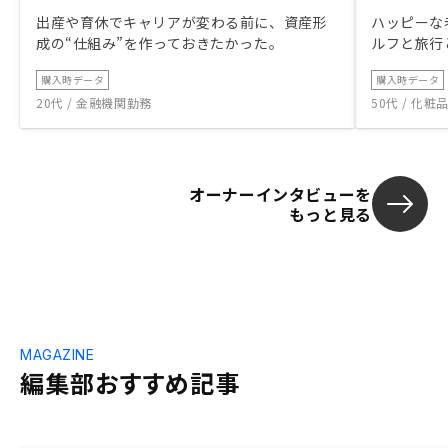
出産や育休でキャリアが変わる前に、資産形
ハッピーな
成の“仕組み”を作っておきたかった。
ルフと旅行
購入時データ
購入時データ
20代 / 金融機関勤務
50代 / 化
オーナーインタビューを
もっと見る
MAGAZINE
編集部おすすめ記事