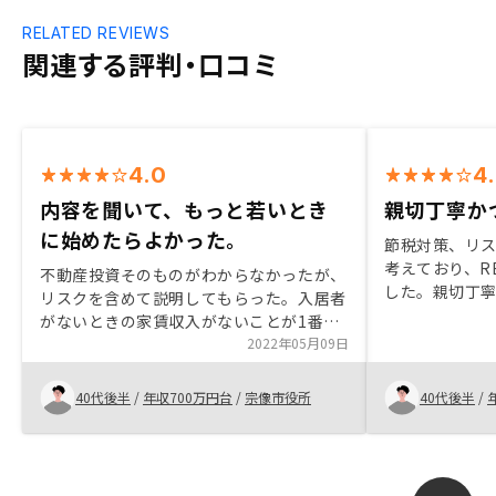
RELATED REVIEWS
関連する評判・口コミ
4.0
4
内容を聞いて、もっと若いとき
親切丁寧か
に始めたらよかった。
節税対策、リ
考えており、R
不動産投資そのものがわからなかったが、
した。親切丁
リスクを含めて説明してもらった。入居者
れた説明で、
がないときの家賃収入がないことが1番の
り、信用度が
不安だったが、それも解消できた。家賃の
2022年05月09日
ただきました
回収、退去後の対応、リフォーム提案な
ど、すべてお任せなのもよかった。最初に
40代後半
/
年収700万円台
/
宗像市役所
40代後半
/
30分程度の説明と言われたが、1時間近く
かかった。