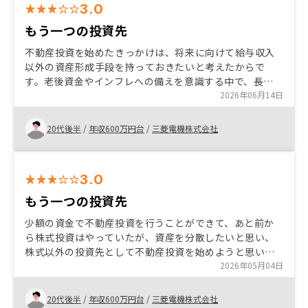
3.0
もう一つの投資先
不動産投資を始めたきっかけは、将来に向けて給与収入
以外の資産形成手段を持っておきたいと考えたからで
す。老後資金やインフレへの備えを意識する中で、長期
的に安定運用しやすい点に魅力を感じました。RENOSY
2026年06月14日
での購入を決めた理由は、担当者の説明が分かりやす
く、物件選定の根拠やリスク面まで丁寧に案内してもら
20代後半
/
年収600万円台
/
三菱電機株式会社
えたためです。これから購入を検討される方には、利回
りだけでなく、立地や管理体制、将来の出口戦略まで含
めて納得した上で判断することをおすすめしたいです。
3.0
もう一つの投資先
少額の資金で不動産投資を行うことができて、あと前か
ら株式投資はやっていたが、資産を分散したいと思い、
株式以外の投資先として不動産投資を始めようと思いま
した。RENOSYはとても説明が丁寧でわかりやすいので
2026年05月04日
お勧めです。
20代後半
/
年収600万円台
/
三菱電機株式会社