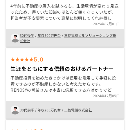
ありませんが、何も知らずに悩むよりも、正しい情報を
4年前に不動産の購入を試みるも、生活環境が変わり見送
もとに判断できる安心感は非常に大きかったです。 ま
ったため、得ていた知識のほとんど無くなっていたが、
た、プレゼン後も営業さんからのしつこい売り込みは一
担当者が不安要素について真摯に説明してくれ納得した
切なく、あくまで「ご自身のペースで判断してくださ
上で購入できた。 もう少し物件を確認してみたかったの
2025年02月01日
い」というスタンスだったのも好印象でした。そうした
もあるが、許容範囲と感じ購入に踏み切った。
姿勢が信頼につながり、「この人たちと一緒なら、不動
30代後半
/
年収800万円台
/
三菱電機ビルソリューションズ株
産投資という新しい世界に一歩踏み出しても大丈夫」と
式会社
思えたので購入をしました。
5.0
生涯をともにする信頼のおけるパートナー
不動産投資を始めたきっかけは信用を活用して手軽に投
資できるのが不動産しかないと考えたからです。
RENOSYの営業さんは本当に信頼できる方ばかりでどん
なことにも包み隠さず答えてくれました。他社に比べて
2024年12月05日
信頼度がピカイチ出会ったため安心して購入出来まし
た。
30代前半
/
年収700万円台
/
三菱電機株式会社