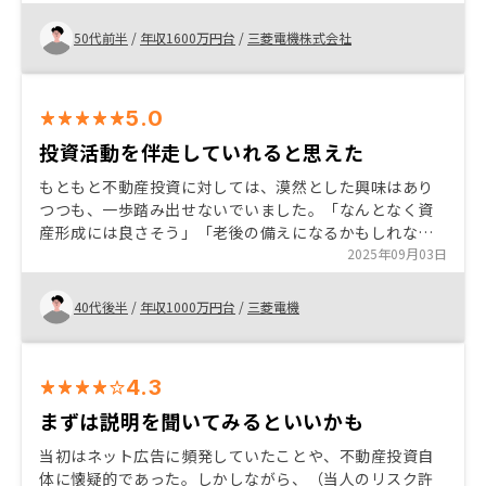
姿勢を信頼して購入を決めました。上場している最大手
であるということも安心材料です。
50代前半
/
年収1600万円台
/
三菱電機株式会社
5.0
投資活動を伴走していれると思えた
もともと不動産投資に対しては、漠然とした興味はあり
つつも、一歩踏み出せないでいました。「なんとなく資
産形成には良さそう」「老後の備えになるかもしれな
い」といったポジティブな印象もありましたが、同時に
2025年09月03日
「知識が足りない」「リスクがわからない」「失敗した
らどうしよう」といった漠然とした不安が心の中にあり
40代後半
/
年収1000万円台
/
三菱電機
ました。 特に私の場合、本業が忙しく、金融や不動産の
知識を体系的に学ぶ時間も余裕もなかったため、判断材
料が不足していることが投資に対する消極姿勢につなが
4.3
っていたと思います。情報はネットや本である程度集め
てはいましたが、断片的で、本当に信頼できる情報かど
まずは説明を聞いてみるといいかも
うかが判断できず、結局「よくわからないからやめてお
当初はネット広告に頻発していたことや、不動産投資自
こう」という思考に落ち着いていました。 そんな中、レ
体に懐疑的であった。しかしながら、（当人のリスク許
ノシーの無料相談を受ける機会があり、試しに話を聞い