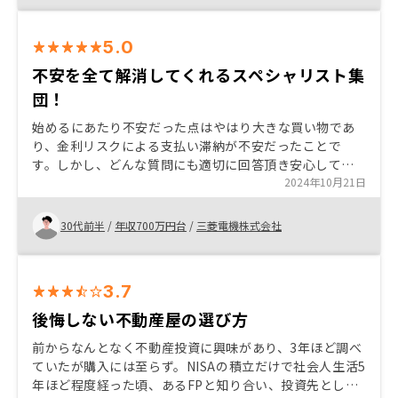
から時間をある程度かけて熟考の上、吟味して決めたか
った。
5.0
不安を全て解消してくれるスペシャリスト集
団！
始めるにあたり不安だった点はやはり大きな買い物であ
り、金利リスクによる支払い滞納が不安だったことで
す。しかし、どんな質問にも適切に回答頂き安心して購
入することができました！ 信用力がある方はやらない手
2024年10月21日
はないです！ ありません！ありがとうございました！
30代前半
/
年収700万円台
/
三菱電機株式会社
3.7
後悔しない不動産屋の選び方
前からなんとなく不動産投資に興味があり、3年ほど調べ
ていたが購入には至らず。NISAの積立だけで社会人生活5
年ほど程度経った頃、あるFPと知り合い、投資先として