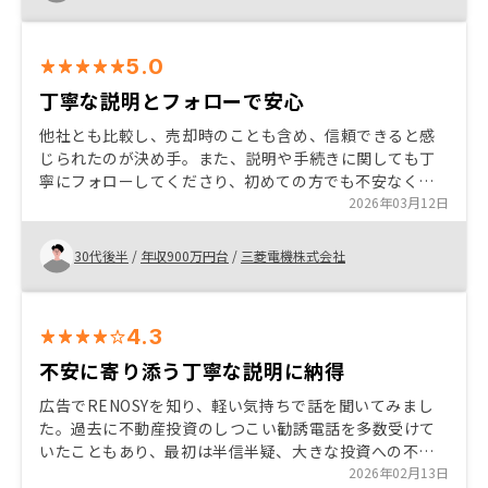
5.0
丁寧な説明とフォローで安心
他社とも比較し、売却時のことも含め、信頼できると感
じられたのが決め手。また、説明や手続きに関しても丁
寧にフォローしてくださり、初めての方でも不安なく始
められる。自分のペースで検討できるため、安心できて
2026年03月12日
良かった。
30代後半
/
年収900万円台
/
三菱電機株式会社
4.3
不安に寄り添う丁寧な説明に納得
広告でRENOSYを知り、軽い気持ちで話を聞いてみまし
た。過去に不動産投資のしつこい勧誘電話を多数受けて
いたこともあり、最初は半信半疑、大きな投資への不安
がありましたが、担当者の私の不安に寄り添ってくれる
2026年02月13日