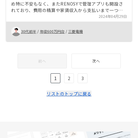
め特に不安もなく、またRENOSYで管理アプリも開設さ
れており、費用の精算や家賃収入から支払いまで一つで
管理できるのでより良いサービスになったと感じまし
2024年04月29日
た。
30代前半
/
年収600万円台
/
三菱電機
前へ
次へ
1
2
3
リストのトップに戻る