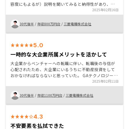
容度にもよるが）説明を聞いてみると納得性があり、物
てみることにしました。最初は「やっぱり営業されるだ
件選択の時間はかなり短かかったが、最終的には始めて
2025年02月16日
けで終わるかもしれない」という疑念もありましたが、
みてもいいかもしれないと思った。
実際に担当の営業さんと話してみると、その不安は大き
く覆されました。 レノシーの営業担当の方は、私の投資
30代後半
/
年収800万円台
/
三菱電機株式会社
経験の有無や生活状況、将来のライフプランなどを丁寧
にヒアリングした上で、「私にとっての最適解」を一緒
に考えるというスタンスで接してくれました。こちらの
5.0
知識不足を責めるような態度は一切なく、むしろ初心者
一時的な大企業所属メリットを活かして
目線でわかりやすく説明してくださり、「この人なら安
心して相談できる」と感じたのを今でも覚えています。
大企業からベンチャーへの転職に伴い、転職後の与信が
特に印象的だったのが、実際の物件やエリア、家賃収入
心配されたため、大企業にいるうちに不動産投資をして
のシミュレーションを交えたプレゼンテーションでし
おかなければならないと思っていた。 GAテクノロジーズ
た。画面上で投資シナリオを可視化してくれることで、
は昔から知っていて、手元に現金が増えてきたらいづれ
2025年02月11日
「毎月のキャッシュフロー」「想定されるリスク」「空
やってみようと思っていた。
室率や修繕費の影響」などがリアルに理解でき、曖昧だ
30代後半
/
年収1100万円台
/
三菱電機株式会社
ったイメージが具体的な数字とともに整理されていきま
した。 これまで自分の中にあった「なんとなく怖い」と
いう漠然とした不安が、具体的な情報やシナリオに変換
されていくことで、「これなら自分にもできるかもしれ
4.3
ない」と感じるようになり、前向きな気持ちが芽生えま
不安要素を払拭できた
した。もちろん、すべての不安が完全に消えたわけでは