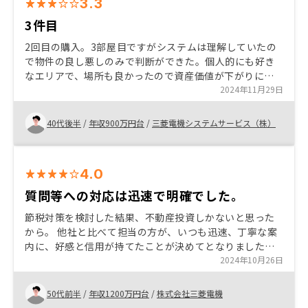
3.3
3件目
2回目の購入。3部屋目ですがシステムは理解していたの
で物件の良し悪しのみで判断ができた。個人的にも好き
なエリアで、場所も良かったので資産価値が下がりにく
いと感じた。 まだ支払い始めたばかりで流れを完全に理
2024年11月29日
解できていないが、早めにイメージしやすい説明なり、
意見交換の場を設けてくれると嬉しい 初の確定申告に向
40代後半
/
年収900万円台
/
三菱電機システムサービス（株）
けて何を準備しておけば良いのか？今の時点で保管して
おいたほうが良い資料など教えてくれると…アフターフ
ォローに安心感がまして、知り合いにも勧めやすくなる
4.0
と思う、オーナー初心者のやるべき作業を機械的でない
方法でフォローいただきたいものです。
質問等への対応は迅速で明確でした。
節税対策を検討した結果、不動産投資しかないと思った
から。 他社と比べて担当の方が、いつも迅速、丁寧な案
内に、好感と信用が持てたことが決めてとなりました。
まだ確定申告をしたことがないので、収支が明確になり
2024年10月26日
プラスになるのであれば、他所様にもお勧めできると思
います。 案内物件が必要最低限しかなく、その物件で決
50代前半
/
年収1200万円台
/
株式会社三菱電機
めるかどうかをせかされた気がした。 もっと複数の物件