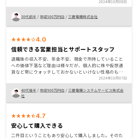
不動産を勧められた。自分で調べて、軽い気持ちで話だ
2024年10月08日
け聞いてみるかと思い、リノシーのサイトで応募した。
数日後、面談で歳の近いセールスと話したところ、邪な
30代前半
/
年収500万円台
/
三菱電機株式会社
感情のない必死さというか、ひたむきさのようなものを
感じ、もう少しこの人から話聞いてみるかと話を勧め、
契約の時は、友達とカフェで話すかのような雰囲気で気
4.0
持ちよく契約することが出来た。 結局、投資なんて博打
なので当たるか外れるかは自分次第。セールスに買わさ
信頼できる営業担当とサポートスタッフ
れた、ではなく、私はこの人から買おう、と思えるセー
退職後の収入不安、年金不安、現金で所持していること
ルスを選んだことで、たとえ損したとしても、いい勉強
への価値下落など理由は様々だが、個人的に株や仮想通
になったと前向きに捉えられる気がする。物件数とかエ
貨など常にウォッチしておかないといけない性格のもの
リアとかももちろんだが、やはり人柄だと思う。 リノシ
は自分の生活のリズムに合わないと判断しており、中長
2024年10月07日
ーだけでは無いが、不動産投資というもの自体にきな臭
期的な投資に興味があった。営業担当の方も質問に対し
いイメージがある。顧客が騙された、自分の意思は違っ
40代後半
/
年収900万円台
/
三菱電機システムサービス株式会
て概ね納得のいく回答をしてくれており、信用が持て
たと思われるようなセールスや、業者を排除するため、
社
た。サポートスタッフも複数おり、会社としての懐の深
不動産屋のランキングサイトなど作ると顧客としては安
さも安心材料となった。 情報としては物件のハザード情
心するし、自浄作用が働くと思う。
報も欲しかった。いざ保険申し込みをする際に「あっ、
4.7
水災もつけた方が良いですね」なんて事になると、金額
の大小ではなく心象が悪い。
安心して購入できる
二件目ということもあり安心して購入しました。そのた