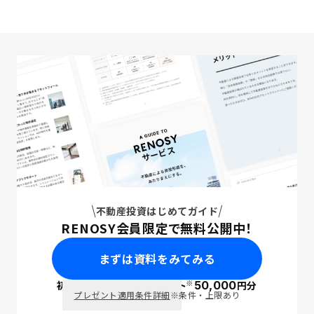
不動産投資はじめてガイド
RENOSY会員限定で無料公開中！
まずは資料をみてみる
※
初回面談で
ポイント
50,000
円分
PayPay
プレゼント適用条件詳細
※条件・上限あり