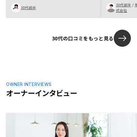
と今になっては
30代前半
/
には合っている気がした
30代前半
人の紹介です。
式会社
30代の口コミをもっと見る
OWNER INTERVIEWS
オーナーインタビュー