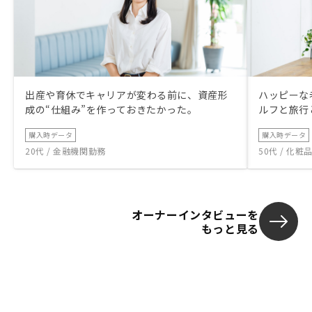
出産や育休でキャリアが変わる前に、資産形
ハッピーな
成の“仕組み”を作っておきたかった。
ルフと旅行
購入時データ
購入時データ
20代 / 金融機関勤務
50代 / 化
オーナーインタビューを
もっと見る