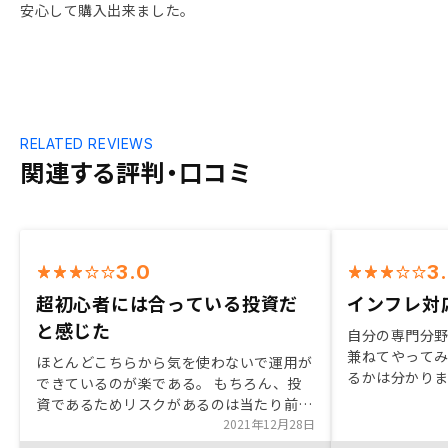
安心して購入出来ました。
RELATED REVIEWS
関連する評判・口コミ
3.0
3
超初心者には合っている投資だ
インフレ対
と感じた
自分の専門分
兼ねてやって
ほとんどこちらから気を使わないで運用が
るかは分かり
できているのが楽である。 もちろん、投
る事もありま
資であるためリスクがあるのは当たり前
して結果が出
で、不安は常にあるが、、、 何から始め
2021年12月28日
もう少し勉強
たらいいかわからない私のような超初心者