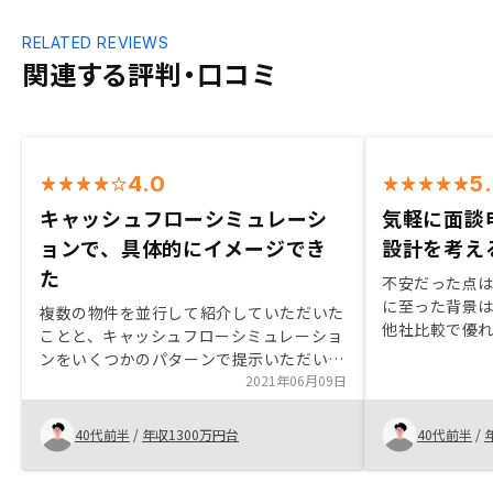
RELATED REVIEWS
関連する評判・口コミ
4.0
5
キャッシュフローシミュレーシ
気軽に面談
ョンで、具体的にイメージでき
設計を考え
た
不安だった点
に至った背景
複数の物件を並行して紹介していただいた
他社比較で優
ことと、キャッシュフローシミュレーショ
ランク変更で
ンをいくつかのパターンで提示いただいた
ら。契約の方
ことで、具体的にイメージできた。
2021年06月09日
ただき真摯に
けるのをもっ
40代前半
/
年収1300万円台
40代前半
/
の信頼が増し