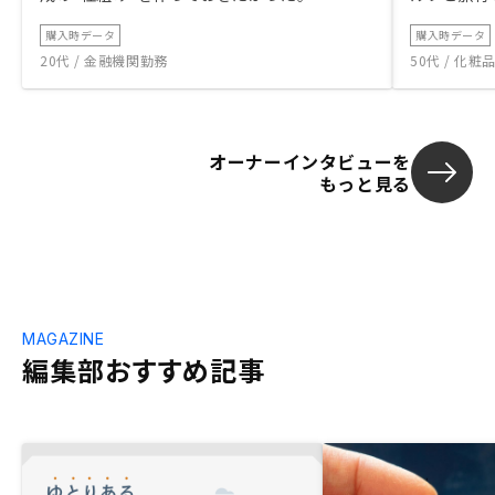
購入時データ
購入時データ
20代 / 金融機関勤務
50代 / 化
オーナーインタビューを
もっと見る
MAGAZINE
編集部おすすめ記事