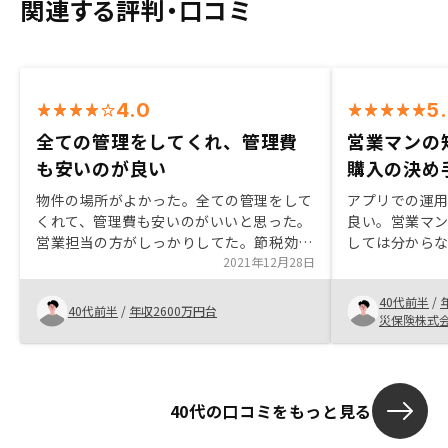
関連する評判・口コミ
4.0
5
全ての管理をしてくれ、管理費
営業マンの
も安いのが良い
購入の決め
物件の場所がよかった。全ての管理をして
アプリでの運
くれて、管理費も安いのがいいと思った。
良い。営業マ
営業担当の方がしっかりしてた。節税効果
しては分から
もありそうだと思った。色んな物件から選
2021年12月28日
もある程度即
べて駅近で築浅の物件を選ぶことが出来た
約時まで寄り
40代前半
/
のがよかった。
非常に安心。
40代前半
/
年収2600万円台
災保険株式
40代の口コミをもっと見る