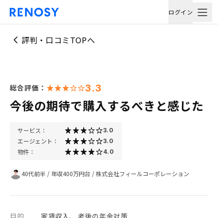
ログイン
評判・口コミTOPへ
3.3
総合評価：
今後の期待で購入するべきと感じた
サービス：
3.0
エージェント：
3.0
物件：
4.0
40代前半
/
年収400万円台
/
株式会社フィールコーポレーション
目的
家賃収入、 老後の年金対策