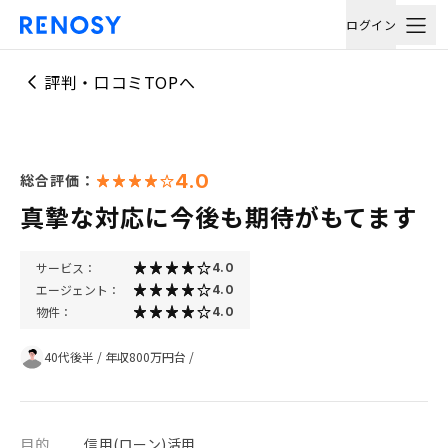
ログイン
評判・口コミTOPへ
4.0
総合評価：
真摯な対応に今後も期待がもてます
サービス：
4.0
エージェント：
4.0
物件：
4.0
40代後半
/
年収800万円台
/
目的
信用(ローン)活用