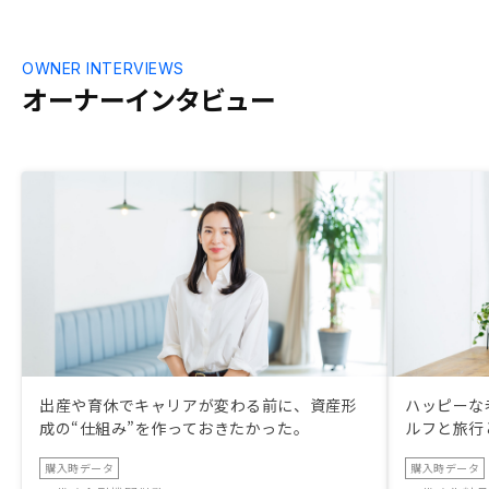
った ②金利は
後変わっても最
い、と説明を
OWNER INTERVIEWS
に２回見直しが
オーナーインタビュー
は金利ではなく返
ついてはその
更いただけま
真摯にご対応
いたりとしっ
ましたので、
出産や育休でキャリアが変わる前に、資産形
ハッピーな
成の“仕組み”を作っておきたかった。
ルフと旅行
購入時データ
購入時データ