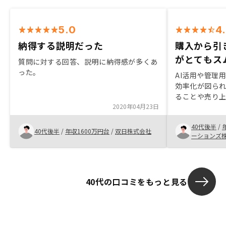
5.0
4
納得する説明だった
購入から引
がとてもス
質問に対する回答、説明に納得感が多くあ
った。
AI活用や管理
効率化が図ら
ることや売り上
2020年04月23日
に魅力を感じ
も親身な対応
40代後半
/
ることができ
40代後半
/
年収1600万円台
/
双日株式会社
ーションズ
担当の方もと
定から引き渡
ることができ
も親身にして
40代の口コミをもっと見る
に関して誤っ
員教育を徹底
と思います。具
ございました。
はかからない