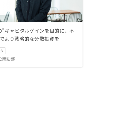
の”キャピタルゲインを目的に、不
でより戦略的な分散投資を
ータ
IT企業勤務