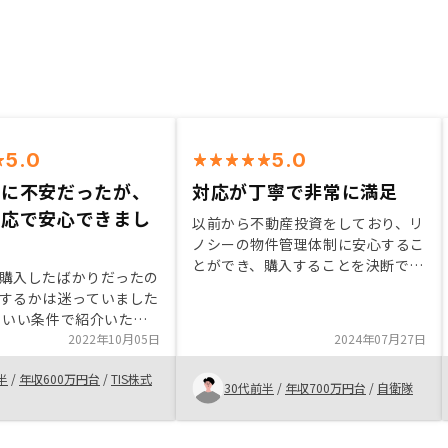
5.0
5.0
入に不安だったが、
対応が丁寧で非常に満足
対応で安心できまし
以前から不動産投資をしており、リ
ノシーの物件管理体制に安心するこ
とができ、購入することを決断でき
購入したばかりだったの
ました。 不動産投資にはリスクが
するかは迷っていました
伴うことも事実であるものの、リス
もいい条件で紹介いただ
ク以上に投資する価値があることを
めました。 担当の方が
2022年10月05日
2024年07月27日
まだ投資していない方にも伝えたい
に答えてくださり、不安
です。なし
半
/
年収600万円台
/
TIS株式
ました。 レバレッジを
30代前半
/
年収700万円台
/
自衛隊
て投資できる不動産投資
ちに始められて良かった