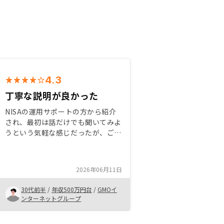
4.3
丁寧な説明が良かった
NISAの運用サポートの方から紹介
され、最初は話だけでも聞いてみよ
うという気軽な感じだったが、ご担
当の方のお話や不動産投資について
知っていくうちに興味が湧いていっ
た。ご丁寧な説明でわからないこと
2026年06月11日
にも何でも答えていただき助かっ
た。
30代前半
/
年収500万円台
/
GMOイ
ンターネットグループ