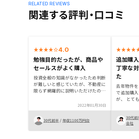
RELATED REVIEWS
関連する評判・口コミ
4.0
勉強目的だったが、商品や
追加購
セールスがよく購入
丁寧な
た
投資全般の知識がなかったため判断
が難しいと感じていたが、不動産に
去年物件を
限らず網羅的に説明いただけたので
で追加購入
購入することに踏み切れた。また、
が、 とて
リスクについても隠さず説明いただ
2022年01月30日
いたので決
け、安心できると感じた。契約に関
親身に質問
しても、夜遅い時間も都合いただく
30代前
は解消でき
30代前半
/
年収1100万円台
ことができたので、仕事終わりでも
会社
効かせられ
対応できてよかった。購入にあたっ
を、若いう
てする必要のあることがLINEで来
です。