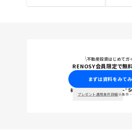
不動産投資はじめてガ
RENOSY会員限定で無
まずは資料をみて
※
初回面談で
ポイント
5
PayPay
プレゼント適用条件詳細
※条件