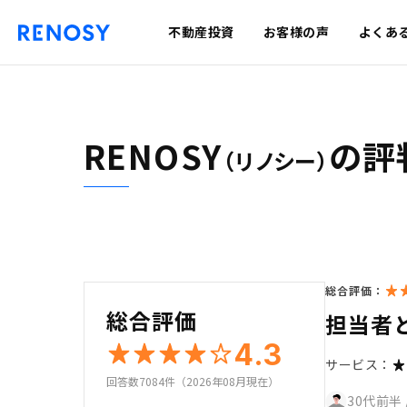
不動産投資
お客様の声
よくあ
RENOSY
の評
（リノシー）
総合評価：
総合評価
担当者
4.3
サービス：
回答数7084件（2026年08月現在）
30代前半