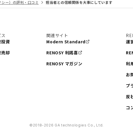
リノシー）の評判・口コミ
担当者との信頼関係を大事にしています
ビス
関連サイト
RE
産投資
Modern Standard
運
産売却
RENOSY 利諾喜
RE
RENOSY マガジン
利
お
プ
反
コ
©︎2018-2026 GA technologies Co., Ltd.