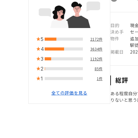
目的
現
決め手
セ
物件
追
5
2172件
駅徒
4
3634件
掲載日
20
3
1192件
2
85件
1
総評
1件
全ての評価を見る
ある程度自分
りないと思う