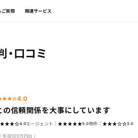
るご質問
関連サービス
判・口コミ
4.0
との信頼関係を大事にしています
エージェント：
物件：
4.0
5.0
3.0
/
年収500万円台
/