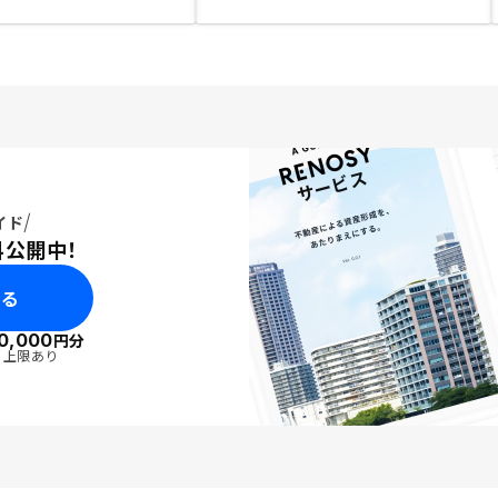
イド
料公開中！
みる
0,000
円分
・上限あり