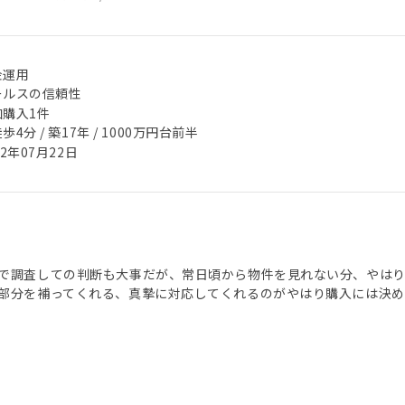
金運用
ールスの信頼性
加購入1件
歩4分 / 築17年 / 1000万円台前半
22年07月22日
で調査しての判断も大事だが、常日頃から物件を見れない分、やは
部分を補ってくれる、真摯に対応してくれるのがやはり購入には決め