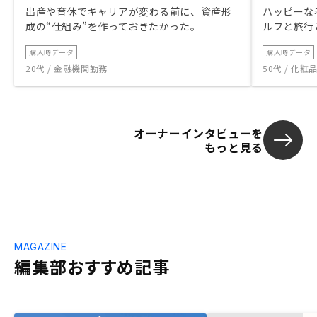
出産や育休でキャリアが変わる前に、資産形
ハッピーな
成の“仕組み”を作っておきたかった。
ルフと旅行
購入時データ
購入時データ
20代 / 金融機関勤務
50代 / 化
オーナーインタビューを
もっと見る
MAGAZINE
編集部おすすめ記事