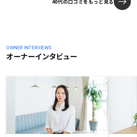
40代の口コミをもっと見る
己資金力（頭
れませんが、
renosyの
す。購入者が
足しているん
下げてもらい
れのパワーア
OWNER INTERVIEWS
オーナーインタビュー