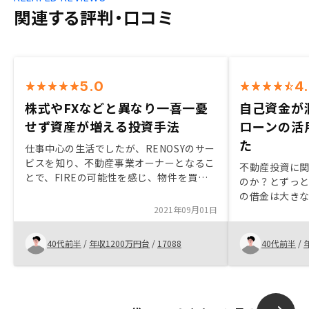
関連する評判・口コミ
5.0
4
株式やFXなどと異なり一喜一憂
自己資金が
せず資産が増える投資手法
ローンの活
た
仕事中心の生活でしたが、RENOSYのサー
ビスを知り、不動産事業オーナーとなるこ
不動産投資に
とで、FIREの可能性を感じ、物件を買い
のか？とずっ
足して現在6室となりました。株式やFXな
の借金は大き
どと異なり一喜一憂せず資産が増えるのは
2021年09月01日
ないのではな
とても良い投資手法だと感じました。
資金が潤沢で
貯めて株投資
40代前半
/
年収1200万円台
/
17088
40代前半
/
模を自己資金
投資の方がリ
た。さらにロ
填できること