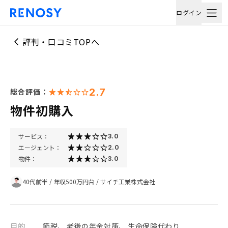
ログイン
評判・口コミTOPへ
2.7
総合評価：
物件初購入
サービス：
3.0
エージェント：
2.0
物件：
3.0
40代前半
/
年収500万円台
/
サイチ工業株式会社
目的
節税、 老後の年金対策、 生命保険代わり