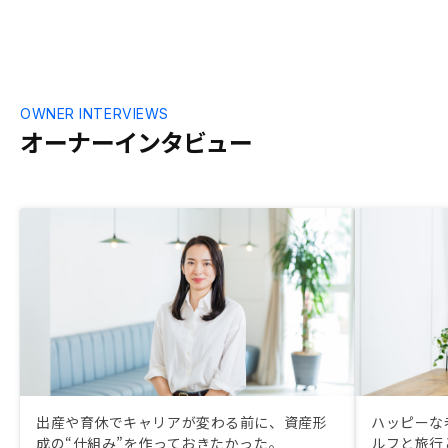
き合いしてい
た。 と色々あ
合いと、最後
のオフィシャ
が個人的には
OWNER INTERVIEWS
オーナーインタビュー
出産や育休でキャリアが変わる前に、資産形
ハッピーな
成の“仕組み”を作っておきたかった。
ルフと旅行