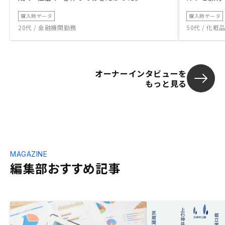
購入時データ
購入時データ
20代 / 金融機関勤務
50代 / 化
オーナーインタビューを
もっと見る
MAGAZINE
編集部おすすめ記事