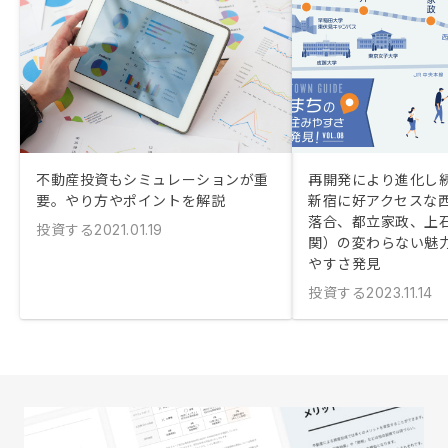
不動産投資もシミュレーションが重
再開発により進化し
要。やり方やポイントを解説
新宿に好アクセスな
落合、都立家政、上
投資する
2021.01.19
関）の変わらない魅
やすさ発見
投資する
2023.11.14