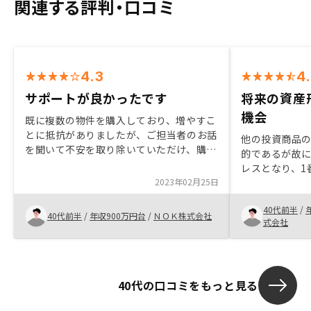
関連する評判・口コミ
4.3
4
サポートが良かったです
将来の資産
機会
既に複数の物件を購入しており、増やすこ
とに抵抗がありましたが、ご担当者のお話
他の投資商品
を聞いて不安を取り除いていただけ、購入
的であるが故
を決めました。購入までのサポートが良か
レスとなり、1
ったと思います。また、アプリで収支が確
2023年02月25日
する事が出来
認できるところが良いと思いました。
にいきつきま
40代前半
/
あった事から
40代前半
/
年収900万円台
/
ＮＯＫ株式会社
式会社
ったものの、
や、金額面の
したが、担当
解消出来まし
40代の口コミをもっと見る
その後の運用
で行うところ