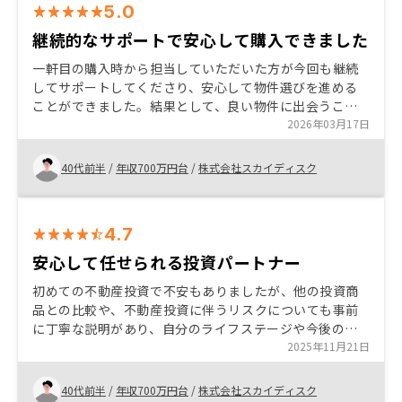
5.0
継続的なサポートで安心して購入できました
一軒目の購入時から担当していただいた方が今回も継続
してサポートしてくださり、安心して物件選びを進める
ことができました。結果として、良い物件に出会うこと
ができました。 また、今回は融資先の銀行が変更とな
2026年03月17日
り、必要書類や手続きの流れが前回と一部異なりました
が、丁寧にご案内いただき、購入完了まで非常にスムー
40代前半
/
年収700万円台
/
株式会社スカイディスク
ズに進めることができました。
4.7
安心して任せられる投資パートナー
初めての不動産投資で不安もありましたが、他の投資商
品との比較や、不動産投資に伴うリスクについても事前
に丁寧な説明があり、自分のライフステージや今後の資
産運用方針を踏まえて、納得した上で購入を決めること
2025年11月21日
ができました。 また、担当営業の方がこちらの要望をし
っかり理解した上で、スピード感を持って対応してくだ
40代前半
/
年収700万円台
/
株式会社スカイディスク