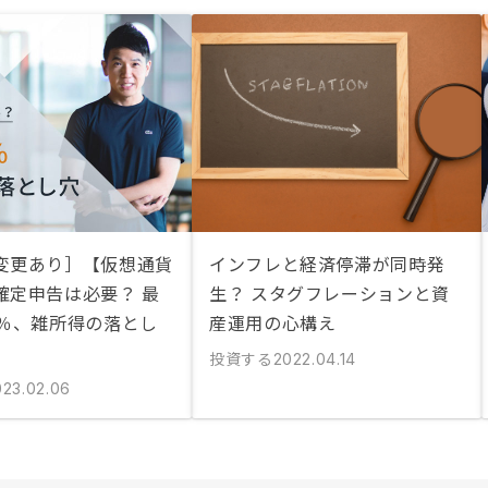
変更あり］【仮想通貨
インフレと経済停滞が同時発
確定申告は必要？ 最
生？ スタグフレーションと資
5％、雑所得の落とし
産運用の心構え
投資する
2022.04.14
023.02.06