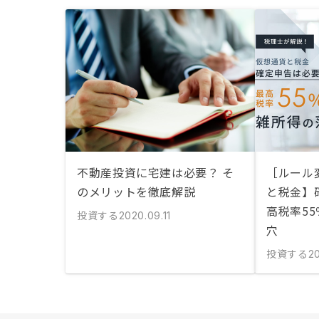
不動産投資に宅建は必要？ そ
［ルール
のメリットを徹底解説
と税金】
高税率5
投資する
2020.09.11
穴
投資する
2