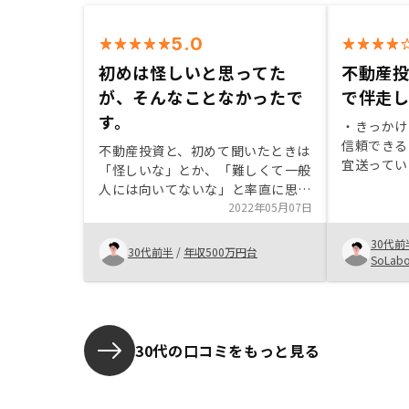
5.0
初めは怪しいと思ってた
不動産
が、そんなことなかったで
で伴走
す。
・きっかけ
信頼できる
不動産投資と、初めて聞いたときは
宜送ってい
「怪しいな」とか、「難しくて一般
めた理由…
人には向いてないな」と率直に思い
成を有効で
ました。ですが、担当の方の話を聞
2022年05月07日
た為 ・お
くにつれて、不動産投資をできる人
資本で資産
30代前
は、絶対にやった方がいい！と強く
30代前半
/
年収500万円台
SoLab
感じるほどになりました。もちろ
ん、リスクの話も、担当の方からあ
りました。ですが、リスク以上にメ
リットが多いと感じ、今回は２件購
入させていただきました。担当の方
30代の口コミをもっと見る
には本当にお世話になりました。今
後とも宜しくお願い致します。