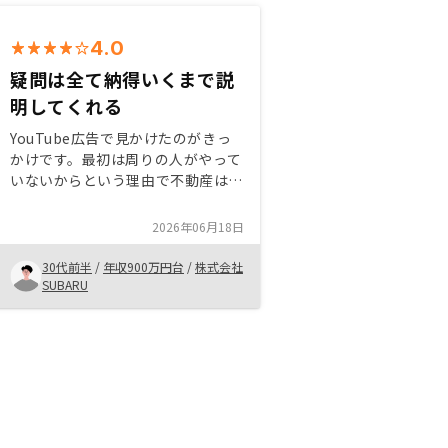
4.0
疑問は全て納得いくまで説
明してくれる
YouTube広告で見かけたのがきっ
かけです。最初は周りの人がやって
いないからという理由で不動産は危
険というイメージが先行していた。
話を聞いていくと悪い会社でも無さ
2026年06月18日
そうというのと、お客様から社員に
なる人も数多くいるという会社の魅
30代前半
/
年収900万円台
/
株式会社
力も伝わってきました。不動産AIの
SUBARU
パイオニアとして頑張って欲しいと
いう想いと担当の方との信頼関係が
構築出来たので気がついたら3件目
を契約していました。メリットを実
感するのはまだまだ先ですが、期待
しています。