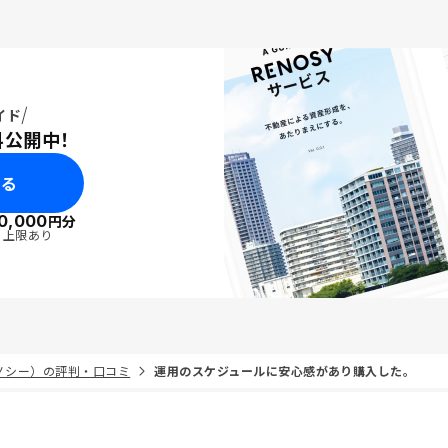
イド
料公開中！
みる
0,000
円分
・上限あり
リノシー）の評判・口コミ
運用のスケジュールに安心感があり購入した。