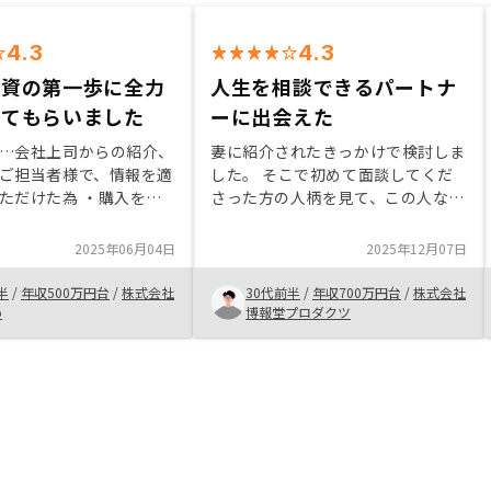
4.3
4.3
投資の第一歩に全力
人生を相談できるパートナ
してもらいました
ーに出会えた
…会社上司からの紹介、
妻に紹介されたきっかけで検討しま
ご担当者様で、情報を適
した。 そこで初めて面談してくだ
ただけた為 ・購入を決
さった方の人柄を見て、この人なら
不動産投資による資産形
騙されてもいいと思うくらい人柄に
メリットが大きいと考え
惹かれて申し込みを決めました。
2025年06月04日
2025年12月07日
すすめしたい内容…他人
まだ購入完了から日が経っていない
形成ができる点
ので実際のサービスについてはよく
半
/
年収500万円台
/
株式会社
30代前半
/
年収700万円台
/
株式会社
分かりませんが、この人なら任せた
o
博報堂プロダクツ
いと思える方に出会えたことが一番
良かったです。相性もあると思いま
すが、説明してくださる方がもう少
しわかりやすい喋り方をしてくれた
方がいいかと思いました。