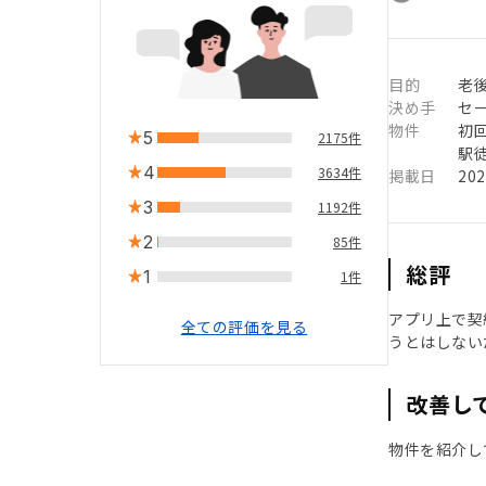
目的
老
決め手
セ
物件
初
5
2175件
駅徒
4
3634件
掲載日
20
3
1192件
2
85件
総評
1
1件
アプリ上で契
全ての評価を見る
うとはしない
改善し
物件を紹介し