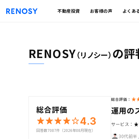
不動産投資
お客様の声
よくあ
RENOSY
の評
（リノシー）
総合評価：
総合評価
運用の
4.3
サービス：
回答数7087件（2026年08月現在）
30代前半