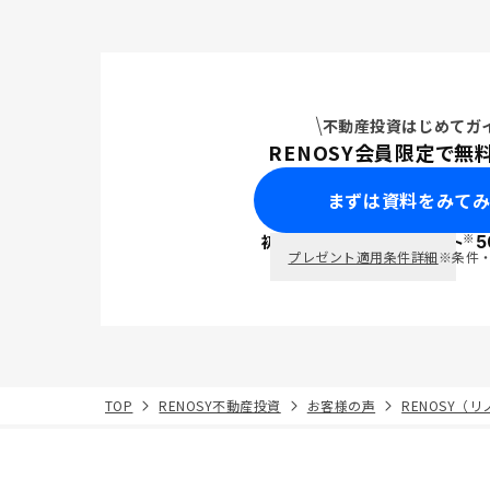
不動産投資はじめてガ
RENOSY会員限定で無
まずは資料をみて
※
初回面談で
ポイント
5
PayPay
プレゼント適用条件詳細
※条件
TOP
RENOSY不動産投資
お客様の声
RENOSY（