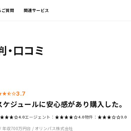
るご質問
関連サービス
判・口コミ
3.7
スケジュールに安心感があり購入した。
エージェント：
物件：
4.0
4.0
3.0
/
年収700万円台
/
オリンパス株式会社