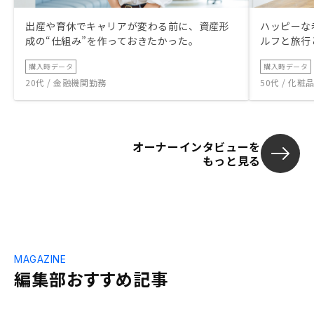
出産や育休でキャリアが変わる前に、資産形
ハッピーな
成の“仕組み”を作っておきたかった。
ルフと旅行
購入時データ
購入時データ
20代 / 金融機関勤務
50代 / 化
オーナーインタビューを
もっと見る
MAGAZINE
編集部おすすめ記事