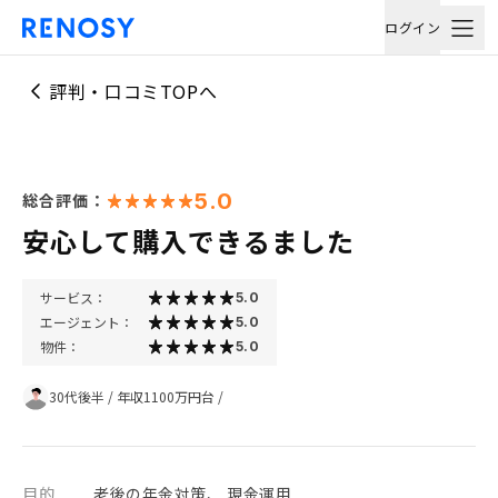
ログイン
評判・口コミTOPへ
5.0
総合評価：
安心して購入できるました
サービス：
5.0
エージェント：
5.0
物件：
5.0
30代後半
/
年収1100万円台
/
目的
老後の年金対策、 現金運用