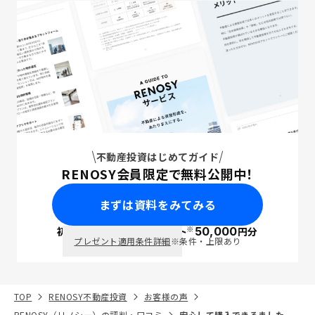
不動産投資はじめてガイド
RENOSY会員限定で無料公開中！
まずは資料をみてみる
※
初回面談で
ポイント
50,000
円分
PayPay
プレゼント適用条件詳細
※条件・上限あり
TOP
RENOSY不動産投資
お客様の声
RENOSY（リノシー）の評判・口コミ
安心して購入できるました