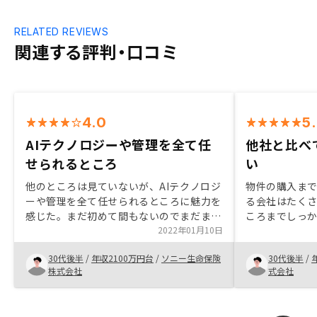
RELATED REVIEWS
関連する評判・口コミ
4.0
5
AIテクノロジーや管理を全て任
他社と比べ
せられるところ
い
他のところは見ていないが、AIテクノロジ
物件の購入ま
ーや管理を全て任せられるところに魅力を
る会社はたく
感じた。まだ初めて間もないのでまだまだ
ころまでしっ
安心はできていない部分もあるが、それは
2022年01月10日
RENOSYさ
これから解消できればと思っている。ネッ
じました。 直
30代後半
/
年収2100万円台
/
ソニー生命保険
30代後半
/
トを見ると購入金額が高いなどのデメリッ
ぶれを見て、
株式会社
式会社
トも書いてあるが自分はインカムゲイン狙
だ』と安心でき
いなのと管理等を全て任せられることがメ
グするのはい
リットだったので安いほうがもちろんいい
げた方が良い