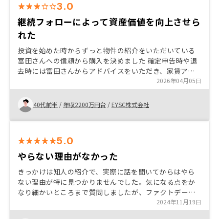
3.0
継続フォローによって資産価値を向上させら
れた
投資を始めた時からずっと物件の紹介をいただいている
富田さんへの信頼から購入を決めました 確定申告時や退
去時には富田さんからアドバイスをいただき、家賃アッ
プに成功しており、資産価値の向上を達成できていると
2026年04月05日
感じています AI不動産という割に人依存が過ぎる 富田さ
ん以外は正直事務作業しか期待できず、資産価値の向上
40代前半
/
年収2200万円台
/
EYSC株式会社
という観点でもカスタマーサクセスの方はあまり貢献で
きていないと感じる
5.0
やらない理由がなかった
きっかけは知人の紹介で、実際に話を聞いてからはやら
ない理由が特に見つかりませんでした。気になる点をか
なり細かいところまで質問しましたが、ファクトデータ
なども提示いただき非常に信頼のできるやり取りをさせ
2024年11月19日
ていただきました。