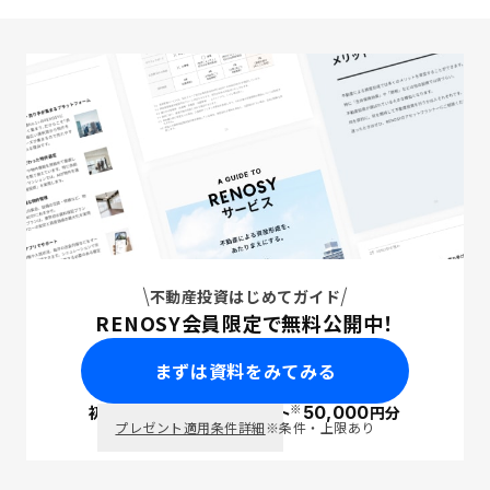
不動産投資はじめてガイド
RENOSY会員限定で無料公開中！
まずは資料をみてみる
※
初回面談で
ポイント
50,000
円分
PayPay
プレゼント適用条件詳細
※条件・上限あり