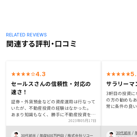
RELATED REVIEWS
関連する評判・口コミ
4.3
5
セールスさんの信頼性・対応の
サラリーマ
速さ！
3軒目の投資に
の方の勧めも
証券・外貨預金などの資産運用は行なって
常に条件の良
いたが、不動産投資の経験はなかった。
した。サラリ
あまり知識もなく、勝手に不動産投資をす
なく運用でき
るのは難しい。 分からないから触れない
2023年05月17日
口戦略までト
ようにしてたが、セールスさんのリスクも
ける点が素晴
30代前半
/
含めた丁寧な説明もあり、安心して投資す
30代前半
/
年収600万円台
/
株式会社リコー