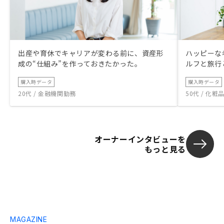
出産や育休でキャリアが変わる前に、資産形
ハッピーな
成の“仕組み”を作っておきたかった。
ルフと旅行
購入時データ
購入時データ
20代 / 金融機関勤務
50代 / 化
オーナーインタビューを
もっと見る
MAGAZINE