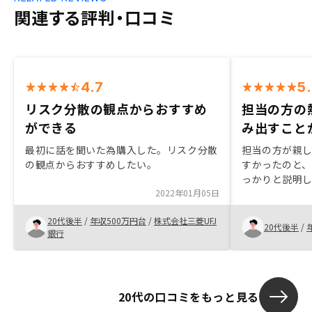
関連する評判・口コミ
4.7
5
リスク分散の観点からおすすめ
担当の方の
ができる
み出すこと
最初に話を聞いた為購入した。リスク分散
担当の方が親
の観点からおすすめしたい。
すかったのと
っかりと説明
2022年01月05日
トの改善点を
不安な要素が
20代後半
/
年収500万円台
/
株式会社三菱UFJ
り担当の方の
20代後半
/
銀行
20代の口コミをもっと見る