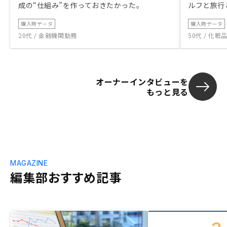
成の“仕組み”を作っておきたかった。
ルフと旅行
購入時データ
購入時データ
20代 / 金融機関勤務
50代 / 化
オーナーインタビューを
もっと見る
MAGAZINE
編集部おすすめ記事