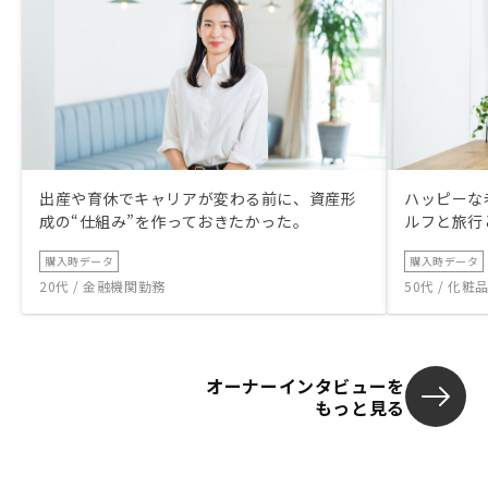
出産や育休でキャリアが変わる前に、資産形
ハッピーな
成の“仕組み”を作っておきたかった。
ルフと旅行
購入時データ
購入時データ
20代 / 金融機関勤務
50代 / 化
オーナーインタビューを
もっと見る