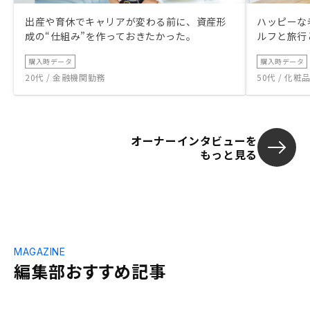
出産や育休でキャリアが変わる前に、資産形
ハッピーな
成の“仕組み”を作っておきたかった。
ルフと旅行
購入時データ
購入時データ
20代 / 金融機関勤務
50代 / 化
オーナーインタビューを
もっと見る
MAGAZINE
編集部おすすめ記事