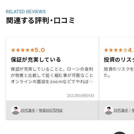
RELATED REVIEWS
関連する評判・口コミ
5.0
4
保証が充実している
投資のリス
保証が充実していることと、ローンの金利
投資のリスク
が他者と比較して低く組む事が可能なこと
た。
オンラインの面談をzoomなどでやればい
いと思う
2021年04月06日
30代後半
/
年収800万円台
30代後半
/