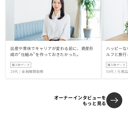
出産や育休でキャリアが変わる前に、資産形
ハッピーな
成の“仕組み”を作っておきたかった。
ルフと旅行
購入時データ
購入時データ
20代 / 金融機関勤務
50代 / 化
オーナーインタビューを
もっと見る