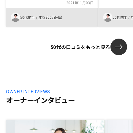
いただければと思います。
2021年11月03日
・65歳以上の
た事 ・生命保
と な
50代前半
/
年収800万円台
50代前半
/
50代の口コミをもっと見る
OWNER INTERVIEWS
オーナーインタビュー