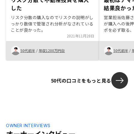
した
結果良かっ
リスク分散の購入なのでリスクの説明がし
営業担当佐藤
っかり数値で管理され分析がなされている
が購入への後
ことが良かった。
ポを必ず取る
2021年11月28日
ピード対応、
今後も任せて
たところも大
50代前半
/
年収1200万円台
50代前半
/
審査を前もっ
50代の口コミをもっと見る
OWNER INTERVIEWS
オーナーインタビュー