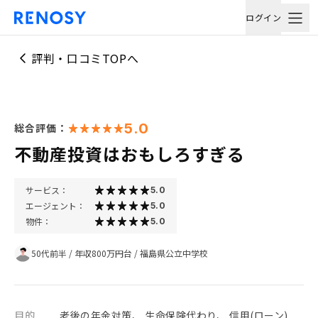
ログイン
評判・口コミTOPへ
5.0
総合評価：
不動産投資はおもしろすぎる
サービス：
5.0
エージェント：
5.0
物件：
5.0
50代前半
/
年収800万円台
/
福島県公立中学校
目的
老後の年金対策、 生命保険代わり、 信用(ローン)