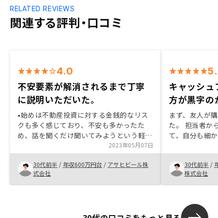
RELATED REVIEWS
関連する評判・口コミ
4.0
5
不安要素が解消されるまで丁寧
キャッシュ
に説明いただいた。
方が黒字の
•始めは不動産投資に対する金銭的なリス
まず、友人が
クも多く感じており、不安も多かったた
た。 担当者か
め、話を聞くだけ聞いてみようという軽い
て、自分も細
気持ちで問い合わせをしましたが、実際に
2023年05月07日
た。節税があ
話を聞いて不安がほとんど解消でき、持ち
ー両方が黒字
30代前半
/
年収600万円台
/
アサヒビール株
30代前半
/
出しの出費も許容範囲内と言う事で、契約
ないと思いま
式会社
株式会社
となりました。
30代の口コミをもっと見る