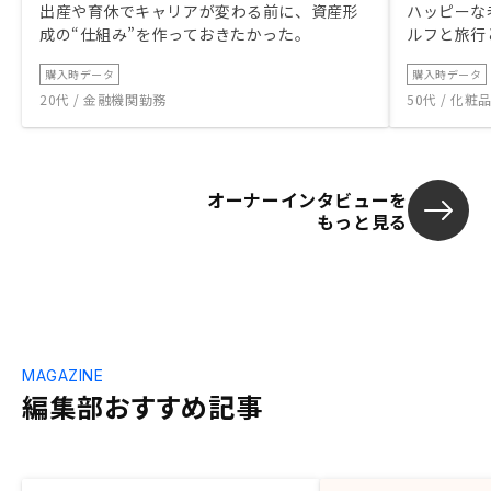
出産や育休でキャリアが変わる前に、資産形
ハッピーな
成の“仕組み”を作っておきたかった。
ルフと旅行
購入時データ
購入時データ
20代 / 金融機関勤務
50代 / 化
オーナーインタビューを
もっと見る
MAGAZINE
編集部おすすめ記事