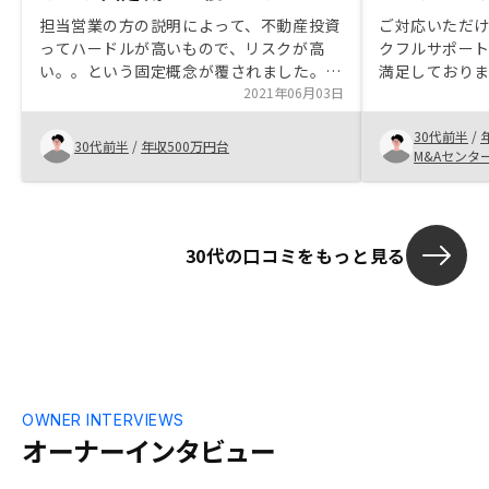
担当営業の方の説明によって、不動産投資
ご対応いただ
ってハードルが高いもので、リスクが高
クフルサポー
い。。という固定概念が覆されました。と
満足しており
くにわかりません。
2021年06月03日
産投資は初め
どうかといっ
30代前半
/
ては、即レス
30代前半
/
年収500万円台
M&Aセンタ
い点について
ールで対応い
おります。こ
いきたいと感
30代の口コミをもっと見る
しくお願い致
OWNER INTERVIEWS
オーナーインタビュー