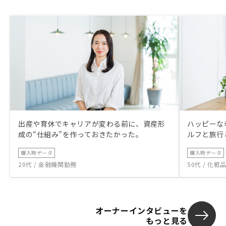
出産や育休でキャリアが変わる前に、資産形
ハッピーな
成の“仕組み”を作っておきたかった。
ルフと旅行
購入時データ
購入時データ
20代 / 金融機関勤務
50代 / 化
オーナーインタビューを
もっと見る