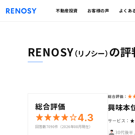
不動産投資
お客様の声
よくあ
RENOSY
の評
（リノシー）
総合評価：
総合評価
興味本
4.3
サービス：
回答数7090件（2026年08月現在）
30代後半