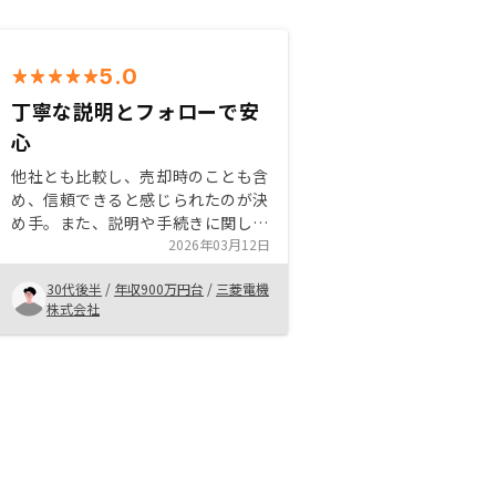
5.0
丁寧な説明とフォローで安
心
他社とも比較し、売却時のことも含
め、信頼できると感じられたのが決
め手。また、説明や手続きに関して
も丁寧にフォローしてくださり、初
2026年03月12日
めての方でも不安なく始められる。
30代後半
/
年収900万円台
/
三菱電機
自分のペースで検討できるため、安
株式会社
心できて良かった。