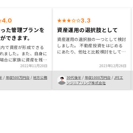
4.0
3.3
合った管理プランを
資産運用の選択肢として
とができます。
資産運用の選択肢の一つとして検討
しました。 不動産投資をはじめる
0円以内で資産が形成できる
にあたり、他社と比較検討をしてい
れました。また、自身に
ましたが、扱う物件を中古に限定さ
場合に家族に資産を残す
れている点や、物件管理に関しての
ること、可愛い娘たちへ
2022年11月20日
2023年12月26日
サービスが豊富な点から、RENOSY
ても残せることなど、メ
での購入を決めました。
半
/
年収500万円台
/
地方公務
30代後半
/
年収1000万円台
/
JFEエ
かったです。反対する人
ンジニアリング株式会社
したが、興味がある人に
いと思っております。次
強引に決めたがる。嫌な
く嫌に思う。