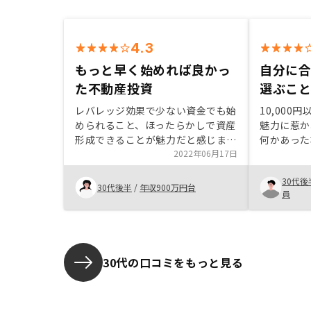
4.3
もっと早く始めれば良かっ
自分に
た不動産投資
選ぶこ
レバレッジ効果で少ない資金でも始
10,00
められること、ほったらかしで資産
魅力に惹か
形成できることが魅力だと感じま
何かあった
す。1件目をRENOSYで購入してか
2022年06月17日
ことができ
ら不動産投資への興味がさらに高ま
の資産とし
30代後
り、2件目購入を決めました。大き
リットが多
30代後半
/
年収900万円台
員
な金額が動くので最初は不安もあり
も多く居ま
ましたが、今となってはもっと早く
は紹介した
始めればよかったと思います。
の面接日を
人は、すご
30代の口コミをもっと見る