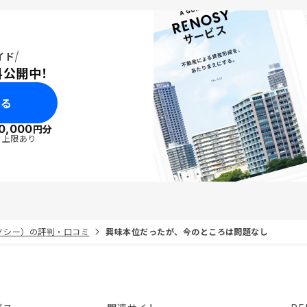
イド
料公開中！
みる
0,000
円分
・上限あり
リノシー）の評判・口コミ
興味本位だったが、今のところは問題なし