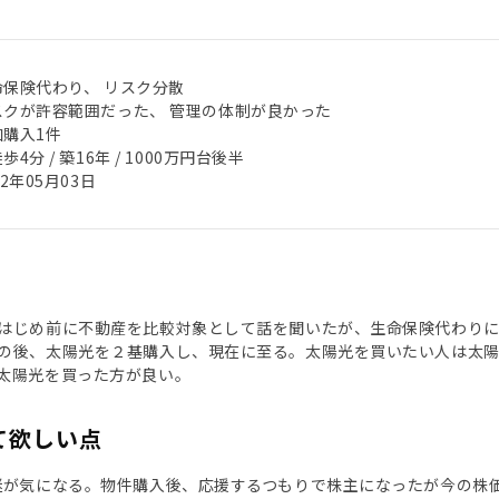
命保険代わり、 リスク分散
スクが許容範囲だった、 管理の体制が良かった
加購入1件
歩4分 / 築16年 / 1000万円台後半
22年05月03日
はじめ前に不動産を比較対象として話を聞いたが、生命保険代わり
の後、太陽光を２基購入し、現在に至る。太陽光を買いたい人は太
太陽光を買った方が良い。
て欲しい点
迷が気になる。物件購入後、応援するつもりで株主になったが今の株