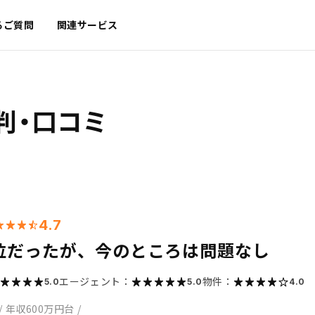
るご質問
関連サービス
判・口コミ
4.7
位だったが、今のところは問題なし
エージェント：
物件：
5.0
5.0
4.0
/
年収600万円台
/