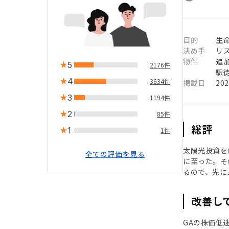
目的
生
決め手
リ
物件
追
5
2176件
駅徒
4
3634件
掲載日
20
3
1194件
2
85件
総評
1
1件
太陽光投資を
全ての評価を見る
に至った。そ
るので、先に
改善し
GAの株価低