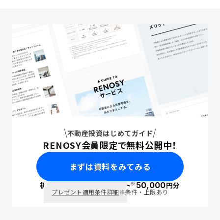
不動産投資はじめてガイド
RENOSY会員限定で無料公開中！
まずは資料をみてみる
※
初回面談で
ポイント
50,000
円分
PayPay
プレゼント適用条件詳細
※条件・上限あり