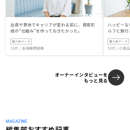
出産や育休でキャリアが変わる前に、資産形
ハッピーな
成の“仕組み”を作っておきたかった。
ルフと旅行
購入時データ
購入時データ
20代 / 金融機関勤務
50代 / 化
オーナーインタビューを
もっと見る
MAGAZINE
編集部おすすめ記事