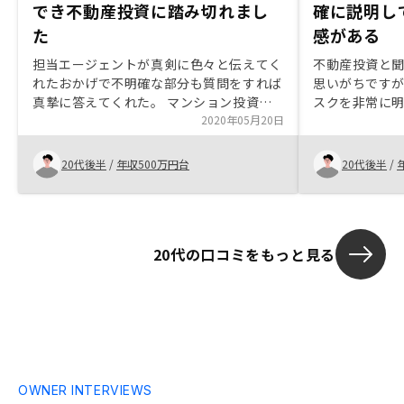
でき不動産投資に踏み切れまし
確に説明し
た
感がある
担当エージェントが真剣に色々と伝えてく
不動産投資と
れたおかげで不明確な部分も質問をすれば
思いがちです
真摯に答えてくれた。 マンション投資自
スクを非常に
体はかなりの長期目線なので長い間関わっ
2020年05月20日
を聞いてみる
てくると思えば信頼できるセールスマンを
ですが、合わ
探すことに尽きる。 また、他の不動産屋
クを踏まえた
20代後半
/
年収500万円台
20代後半
/
で仕入れた場合は何かと自分で動かないと
れること等の
いけない事も多少あるがほったらかし投資
心感がありま
感が強く持てるのはリノシーかなと思いま
した。本業のサラリーマンをやりつつなの
20代の口コミをもっと見る
で、よくある成功者の一棟物件を高利回り
でという事をやるパワーを使えないと思っ
たので一番無難なリノシーにしようと思い
ました。黒字収益物件をもっと全面的に出
して頂いた方が納得いく方も多いと思われ
る。 マスタープランはとても素晴らしい
のですがマスタープランを組み込んで関東
都心部の物件にするとどうしても月々が赤
OWNER INTERVIEWS