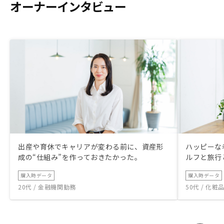
字になり保険を持つという感覚で購入しな
オーナーインタビュー
いといけない。 投資であるからには多少
なりとも利益感がないと踏み込みづらい所
はある。 私はマスタープランにせずで
す。
出産や育休でキャリアが変わる前に、資産形
ハッピーな
成の“仕組み”を作っておきたかった。
ルフと旅行
購入時データ
購入時データ
20代 / 金融機関勤務
50代 / 化