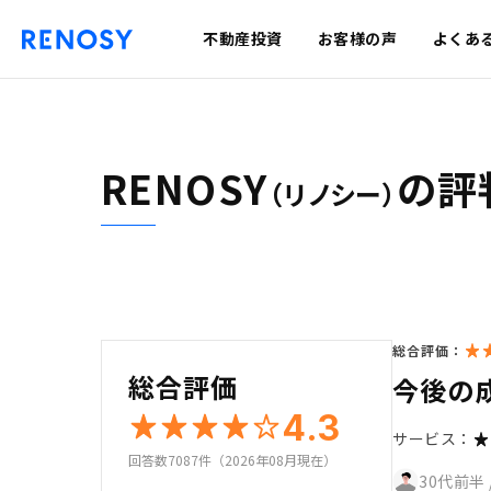
不動産投資
お客様の声
よくあ
RENOSY
の評
（リノシー）
総合評価：
総合評価
今後の
4.3
サービス：
回答数7087件（2026年08月現在）
30代前半