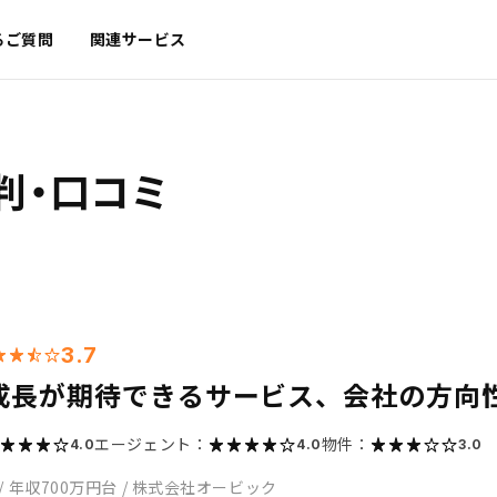
るご質問
関連サービス
判・口コミ
3.7
成長が期待できるサービス、会社の方向
エージェント：
物件：
4.0
4.0
3.0
/
年収700万円台
/
株式会社オービック