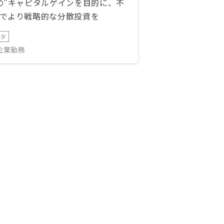
の”キャピタルゲインを目的に、不
でより戦略的な分散投資を
ータ
IT企業勤務