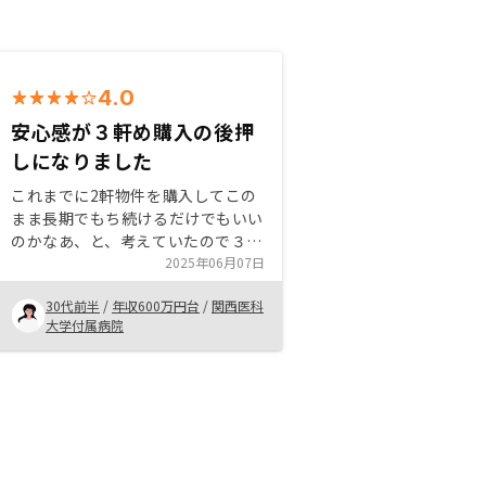
4.0
安心感が３軒め購入の後押
しになりました
これまでに2軒物件を購入してこの
まま長期でもち続けるだけでもいい
のかなあ、と、考えていたので３軒
目はあまり考えていませんでした(2
2025年06月07日
軒だけでも十分老後の備えになるか
30代前半
/
年収600万円台
/
関西医科
なあと思っていました)。 担当さん
大学付属病院
が変わるタイミングで３軒目のお話
をしていただいて上記の気持ちもお
伝えした上で３軒目をもつメリット
やタイミングも今が一番いいという
ことを教えていただき購入を決めま
した。実感はないけど大きなお金が
動く漠然とした不安が最初の頃はあ