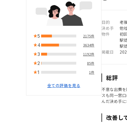
目的
老
決め手
他
物件
初
5
2175件
駅徒
4
3634件
駅徒
掲載日
20
3
1192件
2
85件
1
1件
総評
全ての評価を見る
不意な出費を
スも同一窓口
んだ決め手に
改善し