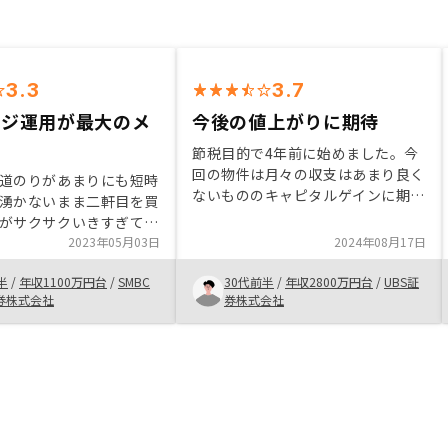
3.3
3.7
ッジ運用が最大のメ
今後の値上がりに期待
節税目的で4年前に始めました。今
回の物件は月々の収支はあまり良く
道のりがあまりにも短時
ないもののキャピタルゲインに期待
湧かないまま二軒目を買
して購入しました。依然と比べて手
がサクサクいきすぎて少
続きの電子化が進み無駄な作業がか
く思いました。 実際投
2023年05月03日
2024年08月17日
なり減ってきた印象。今後も更なる
てみないとわからない話
DX化に期待しています。購入だけ
半
/
年収1100万円台
/
SMBC
30代前半
/
年収2800万円台
/
UBS証
すが、物件の比較や他社
でなく、売却もより見える化できれ
券株式会社
券株式会社
会社の方針、会社が潰れ
ば流動性がもっと上がっていくと思
ク等々リスク部分の説明
う。海外不動産にも期待していま
詳細に説明いただければ
す。
た。