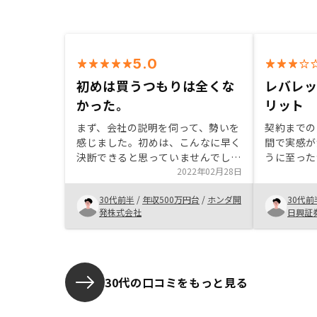
5.0
初めは買うつもりは全くな
レバレ
かった。
リット
まず、会社の説明を伺って、勢いを
契約までの
感じました。初めは、こんなに早く
間で実感が
決断できると思っていませんでした
うに至った
が、自分にとってはリスクはないと
2022年02月28日
しばかり怖
判断できる説明をしていただいた上
資を開始し
30代前半
/
年収500万円台
/
ホンダ開
30代前
に、気に入った物件をご提示いただ
かと思いま
発株式会社
日興証
いたので安心して、購入する事が出
との違いや
来ました。周りでは色々と否定やア
た際のリス
ドバイスをする人もいましたが、や
をもう少し
った人しか分からないことに挑戦す
と思いまし
る事に意味があると思い、今回お世
30代の口コミをもっと見る
話になることとしました。