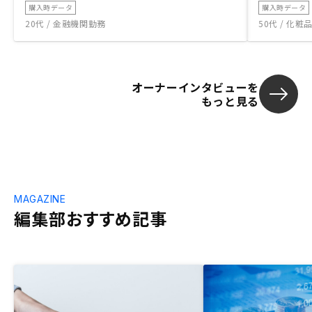
購入時データ
購入時データ
20代 / 金融機関勤務
50代 / 化
オーナーインタビューを
もっと見る
MAGAZINE
編集部おすすめ記事