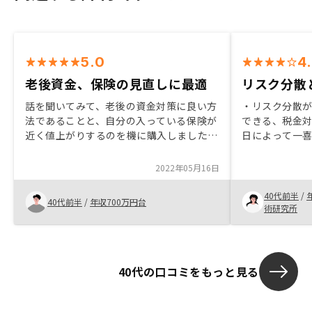
5.0
4
老後資金、保険の見直しに最適
リスク分散
話を聞いてみて、老後の資金対策に良い方
・リスク分散
法であることと、自分の入っている保険が
できる、税金
近く値上がりするのを機に購入しました。
日によって一喜
少ない資金で、資産として残るのでとても
が高く、管理
満足できる良い運用方法だと思います。も
さずにいたが
2022年05月16日
っと早い段階で知ってれば、20代から始
を一括で対応し
めてたと思います。 営業の方も疑問に思
を組むので手
40代前半
/
40代前半
/
年収700万円台
うことを事細かく説明頂き、信頼できま
ったが、担当
術研究所
す。
たので、短期
算をシミュレ
40代の口コミをもっと見る