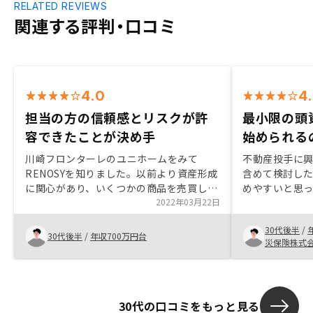
RELATED REVIEWS
関連する評判・口コミ
4.0
4
担当の方の信頼感とリスクが許
最小限の頭
容できたことが決め手
始められる
川崎フロンターレのユニホームをみて
不動産投手に
RENOSYを知りました。以前より資産形成
含めて検討し
に関心があり、いくつかの商品を売買して
めやすいと思
います。資産バランスの観点からラインナ
2022年03月22日
あたっては、
ップに実物資産を加えたいと以前から考え
一方で、最終
30代後半
/
ており、勇気を持って相談しました。担当
ついては税金
30代後半
/
年収700万円台
災保険株式
の方は熱心に不動産投資の概要やリスクに
問が残る。
いて話をして頂きました。対応も早く信頼
できました。アプリでの管理も手軽で分か
りやすく好印象です。今後も良いお付き合
30代の口コミをもっと見る
いができればと考えています。