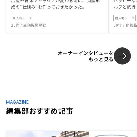
出産や育休でキャリアが変わる前に、資産形
ハッピーな
成の“仕組み”を作っておきたかった。
ルフと旅行
購入時データ
購入時データ
20代 / 金融機関勤務
50代 / 化
オーナーインタビューを
もっと見る
MAGAZINE
編集部おすすめ記事