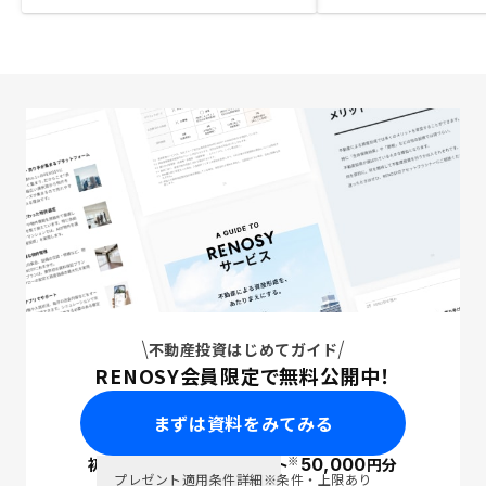
不動産投資はじめてガイド
RENOSY会員限定で無料公開中！
まずは資料をみてみる
※
初回面談で
ポイント
50,000
円分
PayPay
プレゼント適用条件詳細
※条件・上限あり