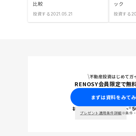
比較
ック
投資する
投資する
2021.05.21
2
不動産投資はじめてガ
RENOSY会員限定で無
まずは資料をみて
※
初回面談で
ポイント
5
PayPay
プレゼント適用条件詳細
※条件