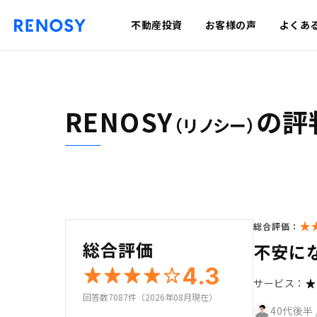
不動産投資
お客様の声
よくあ
RENOSY
の評
（リノシー）
総合評価：
総合評価
不安に
4.3
サービス：
回答数7087件（2026年08月現在）
40代後半