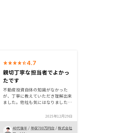
4.7
親切丁寧な担当者でよかっ
たです
不動産投資自体の知識がなかった
が、丁寧に教えていただき理解出来
ました。他社も気にはなりました
が、リノシー一本で検討出来たのは
丁寧親切な担当者に恵まれたおかげ
2025年12月29日
だと思っています。まだ不安はあり
ますが決断出来た後押しがあってよ
40代後半
/
年収700万円台
/
株式会社