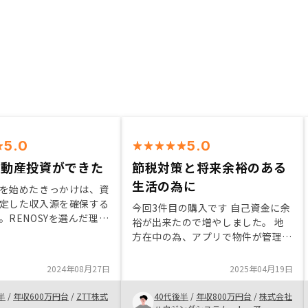
5.0
5.0
不動産投資ができた
節税対策と将来余裕のある
生活の為に
を始めたきっかけは、資
定した収入源を確保する
今回3件目の購入です 自己資金に余
。RENOSYを選んだ理由
裕が出来たので増やしました。 地
の高い情報提供とサポー
方在中の為、アプリで物件が管理出
実していたためです。ま
来るところが魅力的です。 不動産
である私は、母語の中国
投資は少し怖い感じもしますが始め
2024年08月27日
2025年04月19日
てくれるのは大変嬉しい
てしまえばお金をまわすだけなので
特段心配いらないと思います。 将
半
/
年収600万円台
/
ZTT株式
40代後半
/
年収800万円台
/
株式会社