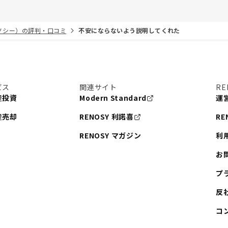
リノシー）の評判・口コミ
不安にならないよう説明してくれた
ビス
関連サイト
RE
産投資
Modern Standard
運
産売却
RENOSY 利諾喜
RE
RENOSY マガジン
利
お
プ
反
コ