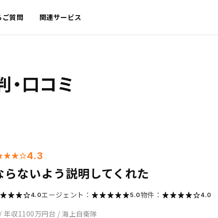
るご質問
関連サービス
判・口コミ
4.3
ならないよう説明してくれた
エージェント：
物件：
4.0
5.0
4.0
/
年収1100万円台
/
海上自衛隊