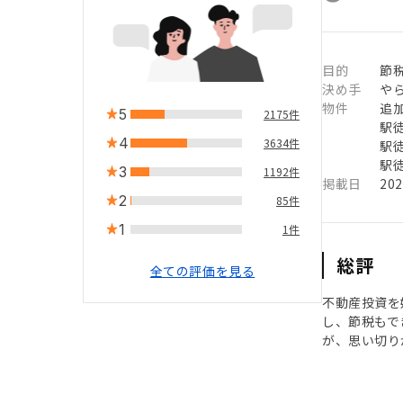
目的
節
決め手
や
物件
追
5
2175件
駅徒
4
3634件
駅徒
駅徒
3
1192件
掲載日
20
2
85件
1
1件
総評
全ての評価を見る
不動産投資を
し、節税もで
が、思い切り