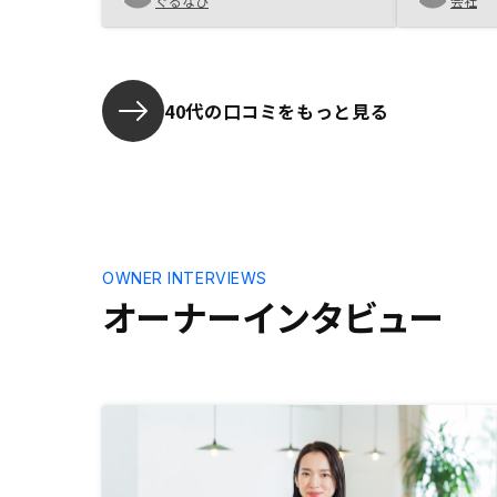
ぐるなび
会社
おりました。 次の物件の立地は、
エリアを分ける事によりリスク分散
になる、という事と、今後の物件自
体の値上がりが期待できる物件が良
い、という希望から探して頂き、福
40代の口コミをもっと見る
岡天神界隈で決めました。 今回改
めて家族とも話したのですが、嫁が
何かあったら借金で家が困るので
は、と反対をされましたが、改めて
空室リスクがなく、リスクの少ない
投資となり、月に1万円が払えなけ
れば、抵当権により銀行に没収され
OWNER INTERVIEWS
て終わる、という事を聞いて安心し
オーナーインタビュー
ました。 良い物件と、ご担当の方
のご相談のおかげです。有難う御座
いました。引き続き宜しくお願い致
します。