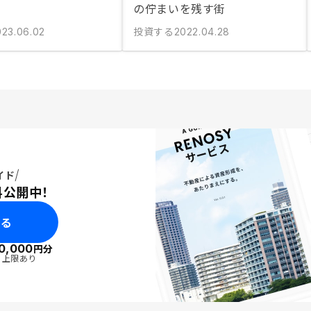
の佇まいを残す街
投資する
023.06.02
2022.04.28
イド
料公開中！
みる
0,000
円分
・上限あり