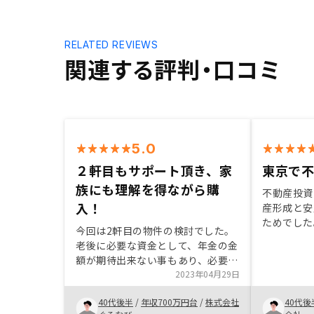
RELATED REVIEWS
関連する評判・口コミ
5.0
２軒目もサポート頂き、家
東京で
族にも理解を得ながら購
不動産投資
入！
産形成と安
ためでした
今回は2軒目の物件の検討でした。
は、信頼性
老後に必要な資金として、年金の金
ト体制が充
額が期待出来ない事もあり、必要に
た、外国人
なる金額の試算を頂き、今後の計画
2023年04月29日
語で対応し
の中で3軒の保有を目標に設定し、
からです。
40代後半
/
年収700万円台
/
株式会社
40代後
1件目は東京で紹介を頂き獲得して