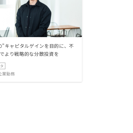
の”キャピタルゲインを目的に、不
でより戦略的な分散投資を
ータ
IT企業勤務