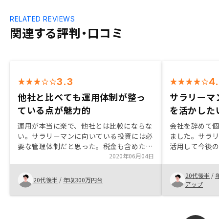
RELATED REVIEWS
関連する評判・口コミ
3.3
4
他社と比べても運用体制が整っ
サラリーマ
ている点が魅力的
を活かした
運用が本当に楽で、他社とは比較にならな
会社を辞めて
い。サラリーマンに向いている投資には必
ました。サラ
要な管理体制だと思った。税金も含めた
活用して今後
諸々のキャッシュフローの説明が欲しかっ
2020年06月04日
しておきたい
た
リノシーに決
20代後半
/
ノシーで物件
20代後半
/
年収300万円台
アップ
が大きいです。