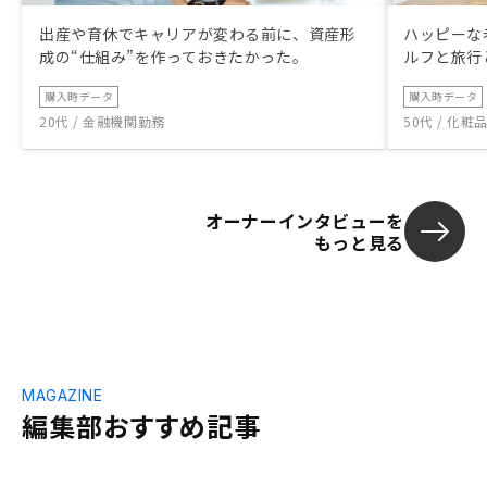
出産や育休でキャリアが変わる前に、資産形
ハッピーな
成の“仕組み”を作っておきたかった。
ルフと旅行
購入時データ
購入時データ
20代 / 金融機関勤務
50代 / 化
オーナーインタビューを
もっと見る
MAGAZINE
編集部おすすめ記事