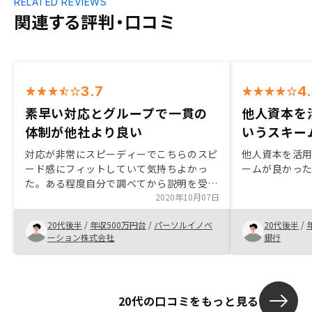
RELATED REVIEWS
関連する評判・口コミ
3.7
4
素早い対応とグループで一貫の
他人資本を
体制が他社より良い
いうスキー
対応が非常にスピーディーでこちらのスピ
他人資本を活
ード感にフィットしていて気持ちよかっ
ームが良かっ
た。ある程度自分で調べてから説明を受け
る形で質問事項も明確だったため、説明は
2020年10月07日
丁寧すぎるとは感じた。説明資料は知識が
20代後半
/
年収500万円台
/
パーソルイノベ
20代後半
/
ない人に対しても非常にわかりやすく作っ
ーション株式会社
銀行
てあると感じた。 物件選びにおいては希
望エリアの候補が少なく感じたので、もう
少し選択肢を広げて検討してみたいとは感
じた。 物件選びに関してはこちらも素人
20代の口コミをもっと見る
なので、判断基準や軸となる要素のメリッ