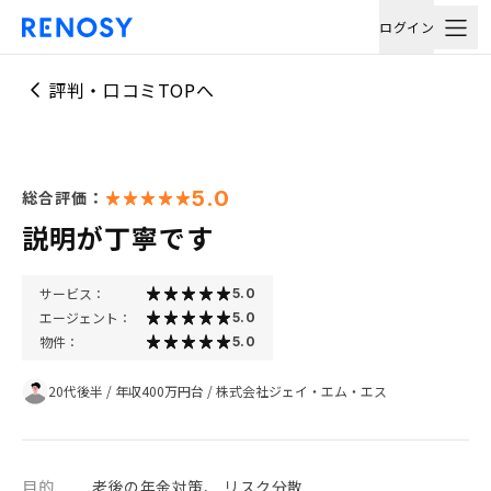
ログイン
評判・口コミTOPへ
5.0
総合評価：
説明が丁寧です
サービス：
5.0
エージェント：
5.0
物件：
5.0
20代後半
/
年収400万円台
/
株式会社ジェイ・エム・エス
目的
老後の年金対策、 リスク分散