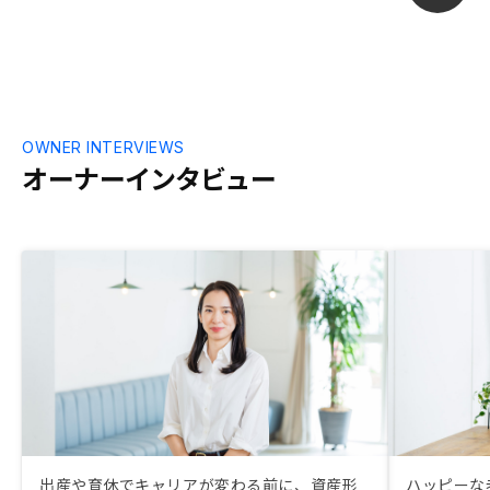
トデメリットをまとめるなどしてこちらに
提供して、自分で判断しやすい形にして欲
しいとは思った。正直営業マンのトークに
左右されて良し悪しを判断せざるを得ない
感じは、テック企業の割には、昔ながらの
不動産営業会社の営業手法っぽく感じたの
で残念だった。物件ごとに様々の要素ごと
OWNER INTERVIEWS
のランクもあるだろうし、AIで分析された
オーナーインタビュー
数値などもあるはずなので、そのあたりも
開示された上で、選びたかった。 仕入れ
原価はネットでおおよそ過去の取引実績で
分かるので、どれくらい利益を載せている
のかも分かるが、その価格の妥当性の判断
ができないため、こちらが納得感のある形
で意思決定できる上記のような情報開示は
してほしい。 最終的には、検討すらなく
値引き交渉にも応じてもらうことができ
ず、そのあたりは納得感は薄かった。 ※
他の口コミで普通に数十万単位で値引きし
てもらったというものがいくつかあったた
め。 物件ごとに値引きルールも違うと説
出産や育休でキャリアが変わる前に、資産形
ハッピーな
明があったが、結局購入した物件の何がそ