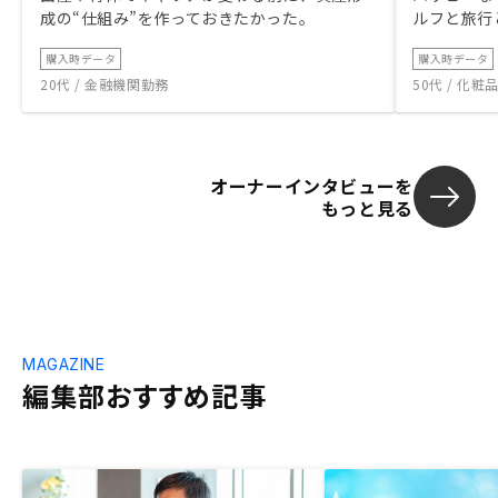
成の“仕組み”を作っておきたかった。
ルフと旅行
んなによいのかは抽象度が高い説明のみ
で、他との比較もない、判断できないの
購入時データ
購入時データ
で、個人的には納得感は薄い。 グループ
20代 / 金融機関勤務
50代 / 化
一貫での体制については、価格メリットも
大きく、他社と比較しても明らかに良いと
は感じた。テックを用いている割には、そ
のテックを用いての細かい結果やエビデン
スの開示がないので、納得感はあまりな
オーナーインタビューを
もっと見る
い。全体の入居率の実績のみにしか顧客に
はテックを用いた根拠を提示できていない
のは気になった。高い入居率実績を実現す
るための様々な因子があると思うので、そ
れをそれぞれテックを用いているので〜と
いう形で詳細まで提示できると良いと思っ
た。 言うても高い入居率は他社にもある
MAGAZINE
し、わずかな%の差しかないので、そこを
編集部おすすめ記事
売りにしているわりには、詳細の説明が薄
いので安心感は薄いかなぁと感じた。