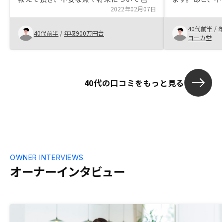
相談させて頂きましたが、真剣にご回答頂
2022年02月07日
もとても素早
けた点がとても好感を持てました。 ま
感じました。
40代前半
/
た、RENOSYさんの先進的な売り方、売っ
なくしてくれ
40代前半
/
年収900万円台
ヨーカ堂
た後のフォローも素晴らしいと思い、購入
す。
に至りました。無駄なサービス、広告をな
くし、価格とサービスで勝負し業界ＮＯ１
になってほしいです。
40代の口コミをもっと見る
OWNER INTERVIEWS
オーナーインタビュー