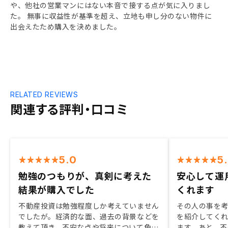
や、他社の営業マンにはない本音で接する点が気に入りまし
た。 無事に収益性が基準を超え、立地も申し分のない物件に
出会えたため購入を決めました。
RELATED REVIEWS
関連する評判・口コミ
5.0
5
勉強のつもりが、真剣に考えた
安心して運
結果が購入でした
くれます
不動産投資は勉強程度しか考えていません
その人の事を
でしたが。経済的な面、過去の背景などを
を紹介してく
教えて頂き、不安な点や将来について色々
ます。あと、