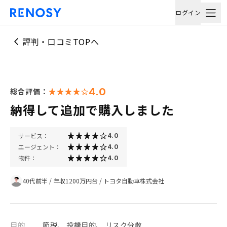
ログイン
評判・口コミTOPへ
4.0
総合評価：
納得して追加で購入しました
サービス：
4.0
エージェント：
4.0
物件：
4.0
40代前半
/
年収1200万円台
/
トヨタ自動車株式会社
目的
節税、 投機目的、 リスク分散