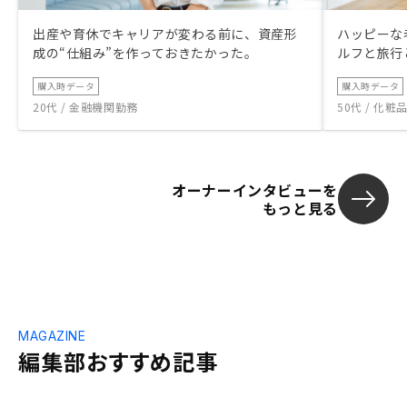
出産や育休でキャリアが変わる前に、資産形
ハッピーな
成の“仕組み”を作っておきたかった。
ルフと旅行
購入時データ
購入時データ
20代 / 金融機関勤務
50代 / 化
オーナーインタビューを
もっと見る
MAGAZINE
編集部おすすめ記事