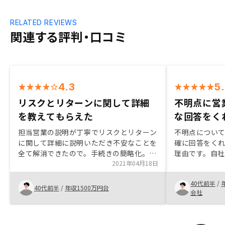
RELATED REVIEWS
関連する評判・口コミ
4.3
5
リスクとリターンに関して詳細
不明点に営
を教えてもらえた
な回答をく
担当営業の説明が丁寧でリスクとリターン
不明点につい
に関して詳細に説明いただき不安なことを
確に回答をく
全て解消できたので。手続きの簡略化。
理由です。自
（システム活用で十分簡略化されてるとは
2021年04月18日
覧できるよう
思いますが。）
40代前半
/
40代前半
/
年収1500万円台
会社