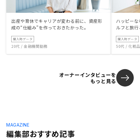
出産や育休でキャリアが変わる前に、資産形
ハッピーな
成の“仕組み”を作っておきたかった。
ルフと旅行
購入時データ
購入時データ
20代 / 金融機関勤務
50代 / 化
オーナーインタビューを
もっと見る
MAGAZINE
編集部おすすめ記事