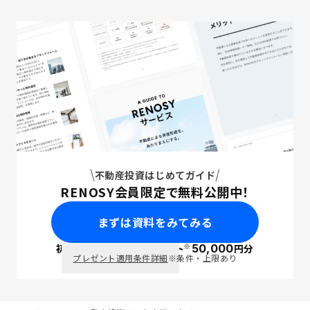
不動産投資はじめてガイド
RENOSY会員限定で無料公開中！
まずは資料をみてみる
※
初回面談で
ポイント
50,000
円分
PayPay
プレゼント適用条件詳細
※条件・上限あり