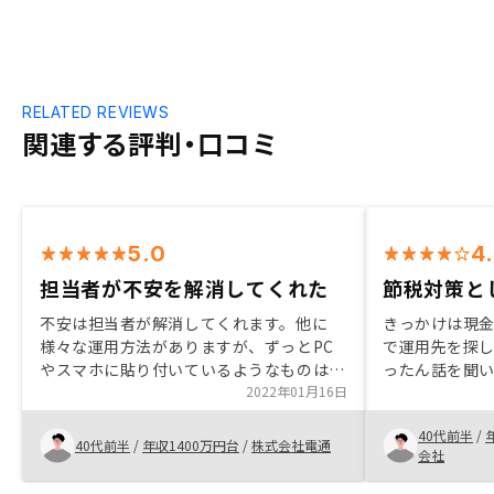
RELATED REVIEWS
関連する評判・口コミ
5.0
4
担当者が不安を解消してくれた
節税対策と
不安は担当者が解消してくれます。他に
きっかけは現
様々な運用方法がありますが、ずっとPC
で運用先を探し
やスマホに貼り付いているようなものは、
ったん話を聞
自分には向かないので不動産投資にしまし
2022年01月16日
みようと思い
た。長い目で見た場合、また、ご家族がい
った。いくつ
40代前半
/
るような人、老後が心配な人には向いてい
ービスの良さ
40代前半
/
年収1400万円台
/
株式会社電通
会社
るのではないでしょうか。
より良いと感