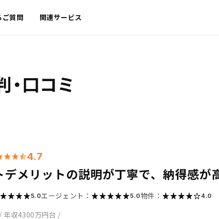
るご質問
関連サービス
判・口コミ
4.7
トデメリットの説明が丁寧で、納得感が
エージェント：
物件：
5.0
5.0
4.0
/
年収4300万円台
/