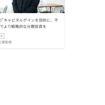
の”キャピタルゲインを目的に、不
でより戦略的な分散投資を
ータ
IT企業勤務