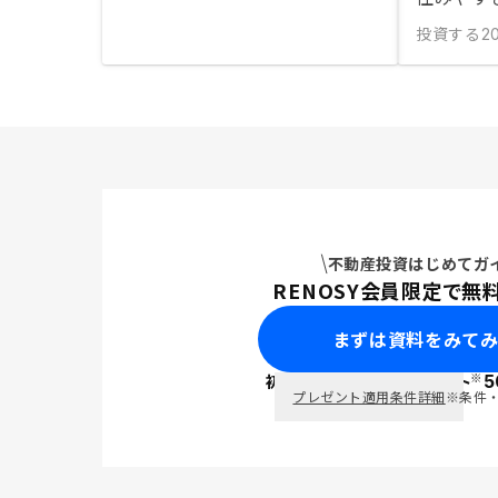
投資する
20
不動産投資はじめてガ
RENOSY会員限定で無
まずは資料をみて
※
初回面談で
ポイント
5
PayPay
プレゼント適用条件詳細
※条件