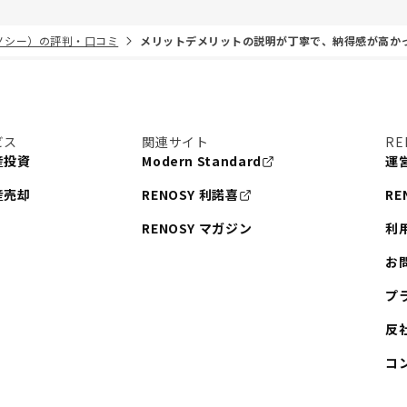
リノシー）の評判・口コミ
メリットデメリットの説明が丁寧で、納得感が高か
ビス
関連サイト
RE
産投資
Modern Standard
運
産売却
RENOSY 利諾喜
RE
RENOSY マガジン
利
お
プ
反
コ