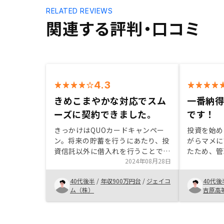
RELATED REVIEWS
関連する評判・口コミ
4.3
きめこまやかな対応でスム
一番納
ーズに契約できました。
です！
きっかけはQUOカードキャンペー
投資を始め
ン。将来の貯蓄を行うにあたり、投
がらマメに
資信託以外に借入れを行うことで手
たため、管
持ち資金に影響なく運用が可能であ
2024年08月28日
きる。 RE
る点が魅力です。物件選択が豊富な
形で不動産
40代後半
/
年収900万円台
/
ジェイコ
40代後
点と、購入のタイミングが早いほど
社と比較し
ム（株）
吉原高
メリットがあることなどおすすめし
じた。始め
たいと思います。面談場所が遠いの
ころ非常に
で、出張の機会などご検討くださ