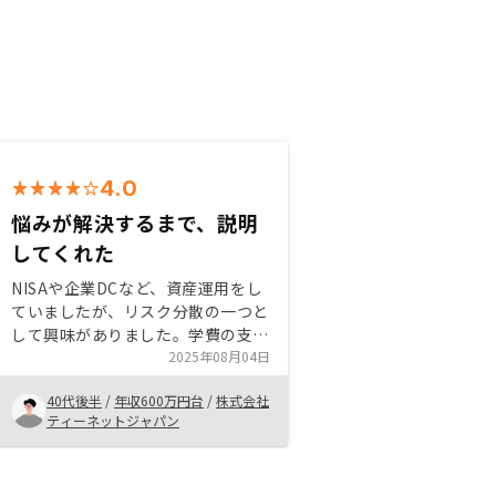
4.0
悩みが解決するまで、説明
してくれた
NISAや企業DCなど、資産運用をし
ていましたが、リスク分散の一つと
して興味がありました。学費の支払
いなどがあったため、最初は躊躇し
2025年08月04日
てましたが、目処が立ったので、面
40代後半
/
年収600万円台
/
株式会社
接の申し込みをしました。物件購入
ティーネットジャパン
までに、1時間☓2回じっくり対話を
行い、疑問点などについて丁寧に説
明してもらい、不安点を解消するこ