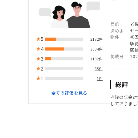
目的
老
決め手
セ
物件
初
5
2172件
駅徒
4
3634件
駅徒
掲載日
20
3
1192件
2
85件
1
1件
総評
全ての評価を見る
老後の年金対
しておりまし