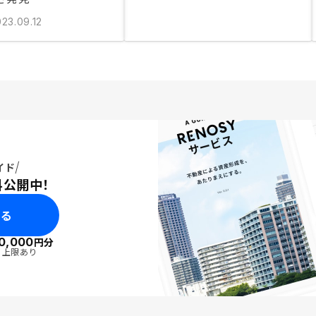
23.09.12
イド
料公開中！
みる
0,000
円分
・上限あり