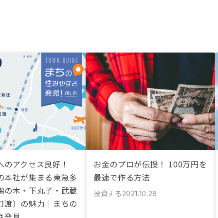
へのアクセス良好！
お金のプロが伝授！ 100万円を
の本社が集まる東急多
最速で作る方法
鵜の木・下丸子・武蔵
投資する
2021.10.28
口渡）の魅力｜まちの
さ発見