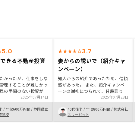
5.0
3.7
得できる不動産投資
妻からの誘いで（紹介キャ
ンペーン）
たかったが、仕事をしな
知人からの紹介であったため、信頼
管理することが難しかっ
感があった。 また、紹介キャンペ
理の手間のない投資がで
ーンの謝礼につられて、普段乗り気
NOSYが最も納得のいく
2025年07月14日
ではない妻が率先して話を聞く気に
2025年07月28日
投資を始められた。 他
なってくれたため、一緒に説明を伺
半
/
年収600万円台
/
静岡県立
40代後半
/
年収800万円台
/
株式会社
ても一番信頼できると感
うことが出来たのが、購入に繋がっ
等学校
スリーゼット
たばかりなので、今のと
たと思う。 会社としての信頼感も
満足しています。
あり、担当者自身も実際に物件を購
入しているという安心感や、押し売