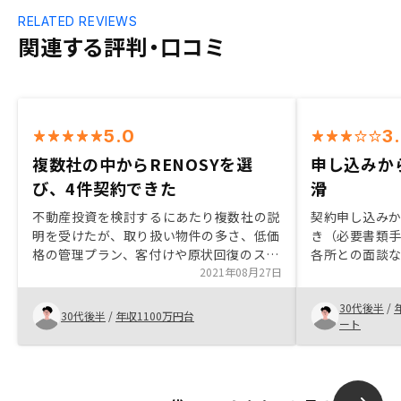
RELATED REVIEWS
関連する評判・口コミ
5.0
3
複数社の中からRENOSYを選
申し込みか
び、4件契約できた
滑
不動産投資を検討するにあたり複数社の説
契約申し込み
明を受けたが、取り扱い物件の多さ、低価
き（必要書類
格の管理プラン、客付けや原状回復のスピ
各所との面談
ードやノウハウに優位性が見られた
2021年08月27日
ールが導入さ
RENOSYさんを選んだが、希望する条件に
ます。また、
30代後半
/
合う物件をタイムリーに紹介して頂き、4
が生じた場合
30代後半
/
年収1100万円台
ート
件契約することができ非常に満足してい
を確認し後続
る。契約に関しても分かりやすく説明して
余計な工数を
くださり、不動産投資に不安を持っている
と思います。
方も安心して取り組めると感じた。物件を