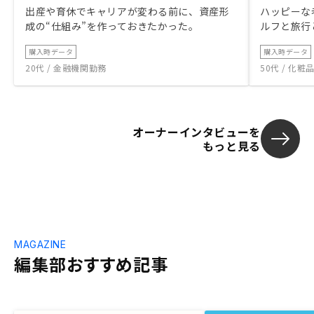
出産や育休でキャリアが変わる前に、資産形
ハッピーな
成の“仕組み”を作っておきたかった。
ルフと旅行
購入時データ
購入時データ
20代 / 金融機関勤務
50代 / 化
オーナーインタビューを
もっと見る
MAGAZINE
編集部おすすめ記事