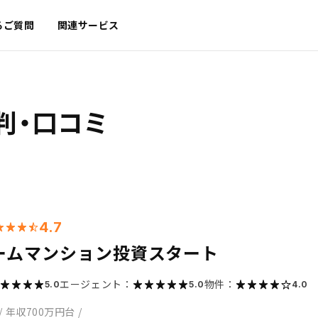
るご質問
関連サービス
判・口コミ
4.7
ームマンション投資スタート
エージェント：
物件：
5.0
5.0
4.0
/
年収700万円台
/