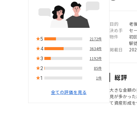
目的
老
決め手
セ
物件
初
5
2172件
駅徒
4
3634件
掲載日
20
3
1192件
2
85件
総評
1
1件
大きな金額の
全ての評価を見る
見が多かった
て資産形成を