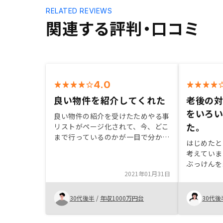
RELATED REVIEWS
関連する評判・口コミ
4.0
良い物件を紹介してくれた
老後の
をいろ
良い物件の紹介を受けたためやる事
た。
リストがページ化されて、今、どこ
まで行っているのかが一目で分かる
はじめたと
ページがあると分かりやすい。
考えていま
例）契約○→ローン審査○→審査完
ぶっけんを
了×→金消契約×→決済×
2021年01月31日
んだん自分
した。 不
し、物件自
30代後半
/
年収1000万円台
30代後
だと思いま
いことをて