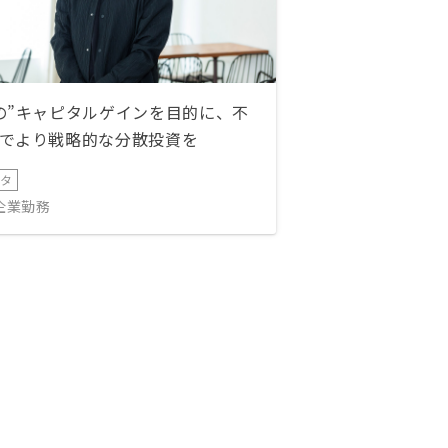
の”キャピタルゲインを目的に、不
でより戦略的な分散投資を
ータ
IT企業勤務