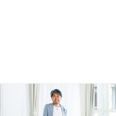
心でした。
ざいました。不動産投資は中々家族
の理解が得られず、そこに時間を要
しました。担当者の方と直接話して
もらえれば理解も出来るのですがそ
こに行き着くまでが大変なので信用
性の上がるものとしてチラシや採用
数、国の指標みたいなものに絡めた
資料や広告があると少しでもとっつ
き易くなるような気がします！