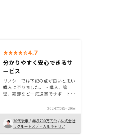
4.7
分かりやすく安心できるサ
ービス
リノシーでは下記の点が良いと思い
購入に至りました。 ・購入、管
理、売却など一気通貫でサポートを
受けることが出来る。 ・提示物件
はAIによるスコア判定を導入してお
2024年08月29日
り、変な物件の提示がない。 ・ア
プリで物件情報を手軽に見ることが
30代後半
/
年収700万円台
/
株式会社
出来る。 担当者間の連携、購入意
リクルートメディカルキャリア
思を示した後重要事項説明や書類記