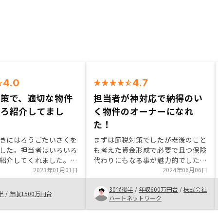
4.0
4.7
対策で、適切な物件
担当者が神対応で納得のい
いろ紹介してまし
く物件のオーナーになれ
た！
きにはろうごたいさくを
まずは節税対策でしたが老後のこと
した。担当者はいろいろ
も考えた資金形成で必要で且つ保険
紹介してくれました。だ
代わりにもなる事が魅力的でした。
に合うのをわかってきま
2023年01月01日
担当者の方もとても迅速で親身にな
2024年06月06日
動産は家賃ももらえます
って対応してくれて決断までに時間
30代後半
/
年収600万円台
/
株式会社
体価値もあるので、良い
を要してしまう状況でしたが 粘り
半
/
年収1500万円台
ハートネットワーク
す。 担当者もわからな
強くご対応いただいたおかげで購入
いねいに教えてくれまし
する事が出来ました。ありがとうご