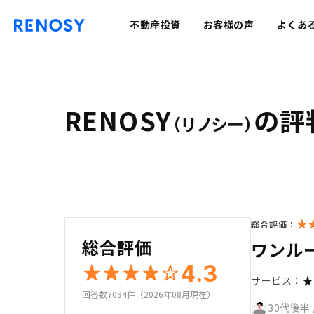
不動産投資
お客様の声
よくあ
RENOSY
の評
（リノシー）
総合評価：
総合評価
ワンル
4.3
サービス：
回答数7084件（2026年08月現在）
30代後半