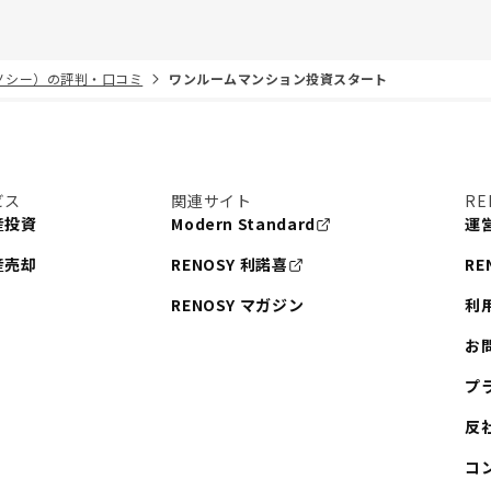
リノシー）の評判・口コミ
ワンルームマンション投資スタート
ビス
関連サイト
RE
産投資
Modern Standard
運
産売却
RENOSY 利諾喜
RE
RENOSY マガジン
利
お
プ
反
コ