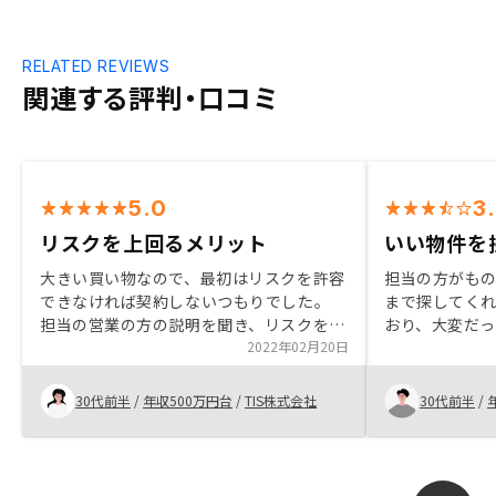
RELATED REVIEWS
関連する評判・口コミ
5.0
3
リスクを上回るメリット
いい物件を
大きい買い物なので、最初はリスクを許容
担当の方がも
できなければ契約しないつもりでした。
まで探してく
担当の営業の方の説明を聞き、リスクをメ
おり、大変だ
リットが上回っていると感じ、最終的に契
2022年02月20日
た。また、た
約しました。 不動産投資は現物資産なの
聞いてくれ、
で、リスクを予想して対策を立て易いの
た。生命保険
30代前半
/
年収500万円台
/
TIS株式会社
30代前半
/
と、東京のマンション価値がこの先暴落す
いと思い始め
る可能性が低いことが決め手となりまし
た。