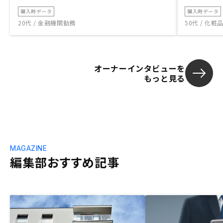
購入時データ
購入時データ
20代 / 金融機関勤務
50代 / 化
オーナーインタビューを
もっと見る
MAGAZINE
編集部おすすめ記事