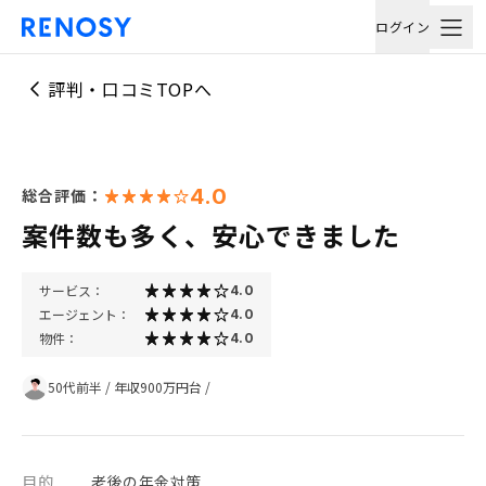
ログイン
評判・口コミTOPへ
4.0
総合評価：
案件数も多く、安心できました
サービス：
4.0
エージェント：
4.0
物件：
4.0
50代前半
/
年収900万円台
/
目的
老後の年金対策