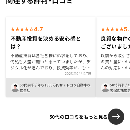
関連する評判・口コミ
4.7
5
不動産投資を決める安心感と
良質な物件
は？
ございまし
不動産投資は各社各様に訴求をしており、
以前から取引
何処も大差が無いと思っていましたが、デ
の質と量につ
ジタル化が進んでおり、投資効率が、ひと
んの対応につ
目で分かることの安心感が有りました。ま
2023年04月17日
ったこと、更
た、上場企業であるという安心感が、背中
税等を検討し
50代前半
/
年収1800万円台
/
トヨタ自動車株
50代前半
/
を押してくれる最後の決め手となり、不動
め、今回の契約
式会社
災保険株式
産投資をしないという選択肢が完全に無く
優良な物件を
なりました。より一層のペーパレス化を進
す。特にあり
めていただけると有難いです。
50代の口コミをもっと見る